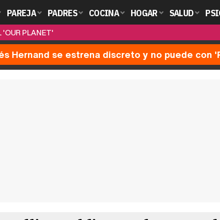
PAREJA
PADRES
COCINA
HOGAR
SALUD
PSI
 'OUR PLANET'
nés Hernand se estrena discreto y no puede con 