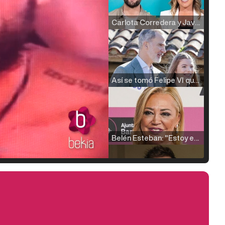
Carlota Corredera y Javier de Hoyos: "La tele tiene que representar al público también y aquí están todos los perfiles posibles&quo;
Así se tomó Felipe VI que la Infanta Sofía no quisiera recibir formación militar
Belén Esteban: "Estoy emocionada, muy contenta y muy feliz por llegar a RTVE"
Manu Baqueiro: "Tuve como referente a Bruce Willis en 'Luz de Luna' para mi trabajo en la serie 'Perdiendo el juicio'"