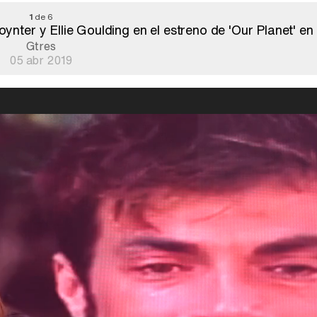
1
de 6
nter y Ellie Goulding en el estreno de 'Our Planet' en
Gtres
05 abr 2019