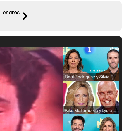
 Londres.
Raúl Rodríguez y Silvia Taulés nos cuentan su papel en 'La familia de la tele'
Kiko Matamoros y Lydia Lozano: "Nuestro público es de todas las edades y RTVE tiene un público muy pegado a las novelas, al que tenemos que captar"