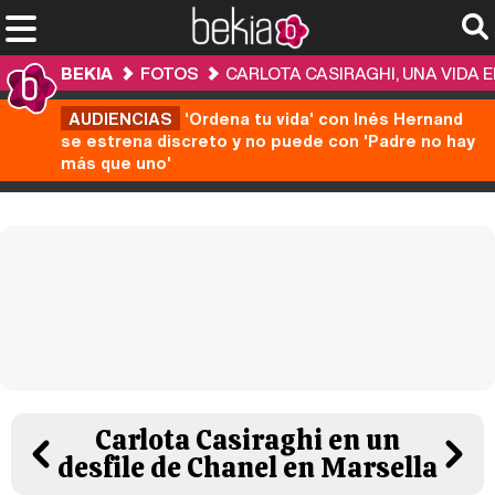
BEKIA
FOTOS
CARLOTA CASIRAGHI, UNA VIDA 
AUDIENCIAS
'Ordena tu vida' con Inés Hernand
se estrena discreto y no puede con 'Padre no hay
más que uno'
Carlota Casiraghi en un
desfile de Chanel en Marsella