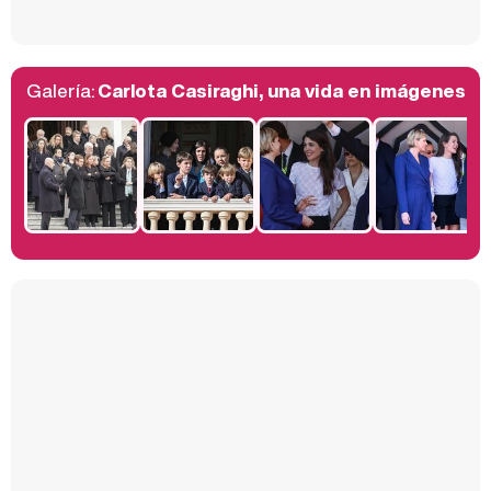
Galería:
Carlota Casiraghi, una vida en imágenes
Belén Esteban: "Estoy emocionada, muy contenta y muy feliz por llegar a RTVE"
Manu Baqueiro: "Tuve como referente a Bruce Willis en 'Luz de Luna' para mi trabajo en la serie 'Perdiendo el juicio'"
Magdalena de Suecia responde a las críticas y explica por qué le han permitido lanzar su propio negocio