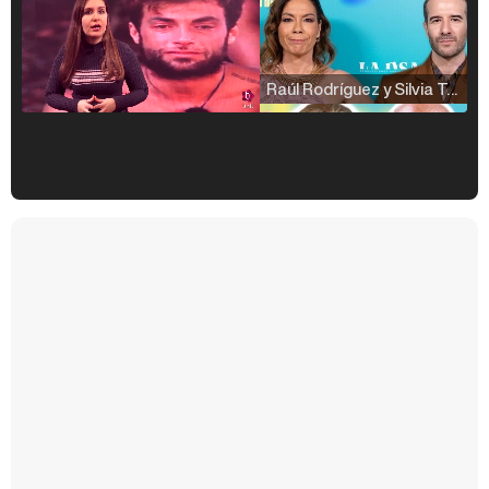
Raúl Rodríguez y Silvia Taulés nos cuentan su papel en 'La familia de la tele'
Kiko Matamoros y Lydia Lozano: "Nuestro público es de todas las edades y RTVE tiene un público muy pegado a las novelas, al que tenemos que captar"
Carlota Corredera y Javier de Hoyos: "La tele tiene que representar al público también y aquí están todos los perfiles posibles&quo;
Así se tomó Felipe VI que la Infanta Sofía no quisiera recibir formación militar