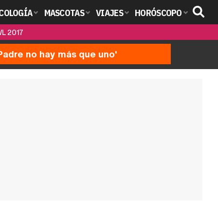
COLOGÍA
MASCOTAS
VIAJES
HORÓSCOPO
L 2017
'Padre no hay más que uno'