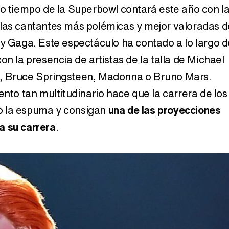
io tiempo de la Superbowl contará este año con l
Carlota Corredera y Javier de Hoyos: "La tele tiene que representar al público también y aquí están todos los perfiles posibles&quo;
las cantantes más polémicas y mejor valoradas d
dy Gaga. Este espectáculo ha contado a lo largo d
on la presencia de artistas de la talla de Michael
Así se tomó Felipe VI que la Infanta Sofía no quisiera recibir formación militar
, Bruce Springsteen, Madonna o Bruno Mars.
ento tan multitudinario hace que la carrera de los
o la espuma y consigan
una de las proyecciones
a su carrera
.
Belén Esteban: "Estoy emocionada, muy contenta y muy feliz por llegar a RTVE"
Manu Baqueiro: "Tuve como referente a Bruce Willis en 'Luz de Luna' para mi trabajo en la serie 'Perdiendo el juicio'"