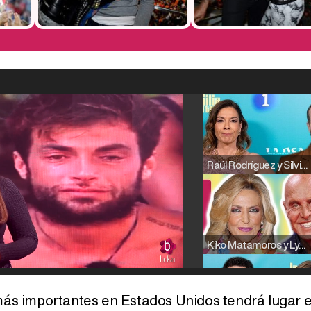
Raúl Rodríguez y Silvia Taulés nos cuentan su papel en 'La familia de la tele'
Kiko Matamoros y Lydia Lozano: "Nuestro público es de todas las edades y RTVE tiene un público muy pegado a las novelas, al que tenemos que captar"
ás importantes en Estados Unidos tendrá lugar e