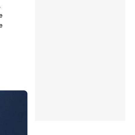
a
e
e