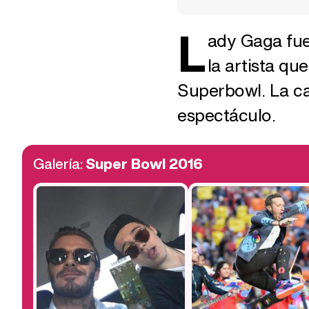
L
ady Gaga fue
la artista qu
Superbowl. La c
espectáculo.
Galería:
Super Bowl 2016