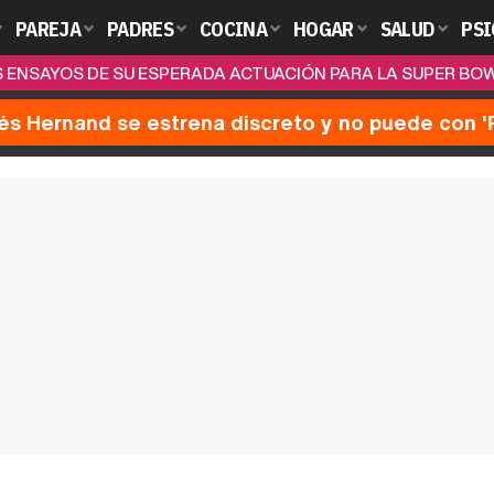
PAREJA
PADRES
COCINA
HOGAR
SALUD
PSI
 ENSAYOS DE SU ESPERADA ACTUACIÓN PARA LA SUPER BOW
nés Hernand se estrena discreto y no puede con 