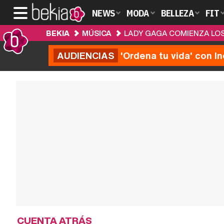
NEWS
MODA
BELLEZA
FIT
BEKIA
MÚSICA
LADY GAGA COMIENZA LOS
AUDIENCIAS
'Ordena tu vida' con I
CUENTA ATRÁS