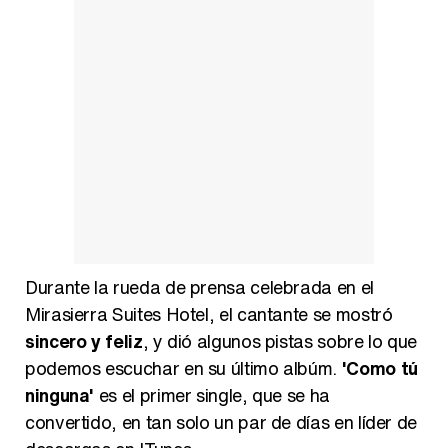
Belén Esteban: "Estoy emocionada, muy contenta y muy feliz por llegar a RTVE"
Manu Baqueiro: "Tuve como referente a Bruce Willis en 'Luz de Luna' para mi trabajo en la serie 'Perdiendo el juicio'"
Durante la rueda de prensa celebrada en el
Mirasierra Suites Hotel, el cantante se mostró
sincero y feliz
, y dió algunos pistas sobre lo que
Magdalena de Suecia responde a las críticas y explica por qué le han permitido lanzar su propio negocio
podemos escuchar en su último albúm.
'Como tú
ninguna'
es el primer single, que se ha
convertido, en tan solo un par de días en líder de