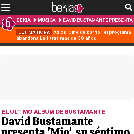
BEKIA
MÚSICA
DAVID BUSTAMANTE PRESENTA '
ÚLTIMA HORA
Adiós 'Cine de barrio': el programa
abandona La 1 tras más de 30 años
EL ÚLTIMO ALBUM DE BUSTAMANTE
David Bustamante
presenta 'Mio', su séptimo