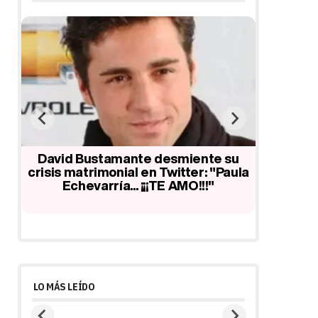
Dav
Echevar
ara
David Bustamante desmiente su
crisis matrimonial en Twitter: "Paula
Echevarría... ¡¡¡TE AMO!!!"
LO MÁS LEÍDO