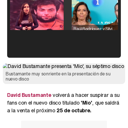
Raúl Rodríguez y Silvia Taulés nos cuentan su papel en 'La familia de la tele'
Kiko Matamoros y Lydia Lozano: "Nuestro público es de todas las edades y RTVE tiene un público muy pegado a las novelas, al que tenemos que captar"
Bustamante muy sonriente en la presentación de su
nuevo disco
David Bustamante
volverá a hacer suspirar a su
Carlota Corredera y Javier de Hoyos: "La tele tiene que representar al público también y aquí están todos los perfiles posibles&quo;
fans con el nuevo disco titulado
'Mio'
, que saldrá
a la venta el próximo
25 de octubre.
Así se tomó Felipe VI que la Infanta Sofía no quisiera recibir formación militar