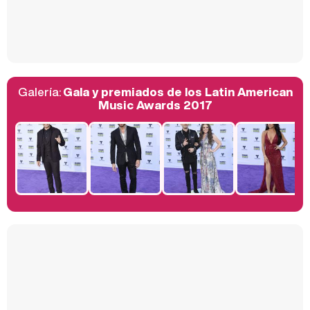
Así se tomó Felipe VI que la Infanta Sofía no quisiera recibir formación militar
Galería:
Gala y premiados de los Latin American
Belén Esteban: "Estoy emocionada, muy contenta y muy feliz por llegar a RTVE"
Music Awards 2017
Manu Baqueiro: "Tuve como referente a Bruce Willis en 'Luz de Luna' para mi trabajo en la serie 'Perdiendo el juicio'"
Magdalena de Suecia responde a las críticas y explica por qué le han permitido lanzar su propio negocio