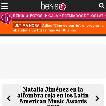
BEKIA
FOTOS
GALA Y PREMIADOS DE LOS LATI
ÚLTIMA HORA
Adiós 'Cine de barrio': el programa
abandona La 1 tras más de 30 años
Natalia Jiménez en la
alfombra roja en los Latin
American Music Awards