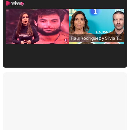
Raúl Rodríguez y Silvia Taulés nos cuentan su papel en 'La familia de la tele'
Kiko Matamoros y Lydia Lozano: "Nuestro público es de todas las edades y RTVE tiene un público muy pegado a las novelas, al que tenemos que captar"
Carlota Corredera y Javier de Hoyos: "La tele tiene que representar al público también y aquí están todos los perfiles posibles&quo;