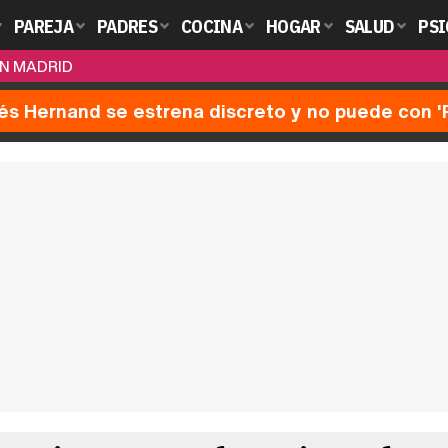
PAREJA
PADRES
COCINA
HOGAR
SALUD
PSI
EN MADRID
nés Hernand se estrena discreto y no puede con 