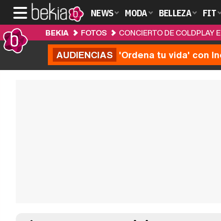
NEWS
MODA
BELLEZA
FIT
BEKIA
FOTOS
CONCIERTO DE COLDPLAY 
AUDIENCIAS
'Ordena tu vida' con I