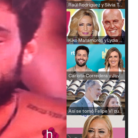
Raúl Rodríguez y Silvia Taulés nos cuentan su papel en 'La familia de la tele'
Kiko Matamoros y Lydia Lozano: "Nuestro público es de todas las edades y RTVE tiene un público muy pegado a las novelas, al que tenemos que captar"
Carlota Corredera y Javier de Hoyos: "La tele tiene que representar al público también y aquí están todos los perfiles posibles&quo;
Así se tomó Felipe VI que la Infanta Sofía no quisiera recibir formación militar