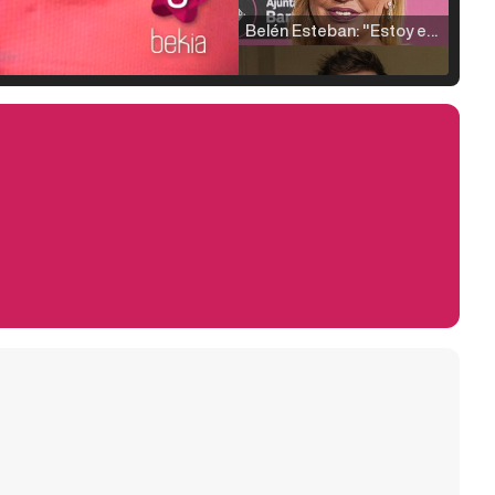
Belén Esteban: "Estoy emocionada, muy contenta y muy feliz por llegar a RTVE"
Manu Baqueiro: "Tuve como referente a Bruce Willis en 'Luz de Luna' para mi trabajo en la serie 'Perdiendo el juicio'"
Magdalena de Suecia responde a las críticas y explica por qué le han permitido lanzar su propio negocio