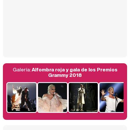
Carlota Corredera y Javier de Hoyos: "La tele tiene que representar al público también y aquí están todos los perfiles posibles&quo;
Así se tomó Felipe VI que la Infanta Sofía no quisiera recibir formación militar
Galería:
Alfombra roja y gala de los Premios
Belén Esteban: "Estoy emocionada, muy contenta y muy feliz por llegar a RTVE"
Grammy 2018
Manu Baqueiro: "Tuve como referente a Bruce Willis en 'Luz de Luna' para mi trabajo en la serie 'Perdiendo el juicio'"