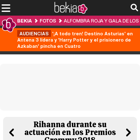
BEKIA
FOTOS
ALFOMBRA ROJA Y GALA DE LOS
AUDIENCIAS
'¡A todo tren! Destino Asturias' en
Antena 3 lidera y 'Harry Potter y el prisionero de
Azkaban' pincha en Cuatro
Rihanna durante su
actuación en los Premios