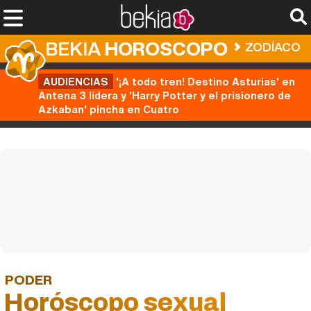
BEKIA
HOROSCOPO
ZODÍACO
AUDIENCIAS
'¡A todo tren! Destino Asturias' en
Antena 3 lidera y 'Harry Potter y el prisionero de
Azkaban' pincha en Cuatro
PODER
Horóscopo sexual