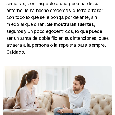
semanas, con respecto a una persona de su
entorno, le ha hecho crecerse y querrá arrasar
Así se tomó Felipe VI que la Infanta Sofía no quisiera recibir formación militar
con todo lo que se le ponga por delante, sin
miedo al qué dirán.
Se mostrarán fuertes
,
seguros y un poco egocéntricos, lo que puede
ser un arma de doble filo en sus intenciones, pues
atraerá a la persona o la repelerá para siempre.
Belén Esteban: "Estoy emocionada, muy contenta y muy feliz por llegar a RTVE"
Cuidado.
Manu Baqueiro: "Tuve como referente a Bruce Willis en 'Luz de Luna' para mi trabajo en la serie 'Perdiendo el juicio'"
Magdalena de Suecia responde a las críticas y explica por qué le han permitido lanzar su propio negocio