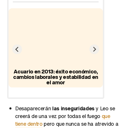
ad
Acuario en 2013: éxito económico,
cambios laborales y estabilidad en
el amor
Hor
Desaparecerán
las inseguridades
y Leo se
creerá de una vez por todas el fuego
que
tiene dentro
pero que nunca se ha atrevido a
mostrar.