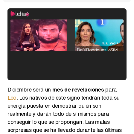
Raúl Rodríguez y Silvia Taulés nos cuentan su papel en 'La familia de la tele'
Kiko Matamoros y Lydia Lozano: "Nuestro público es de todas las edades y RTVE tiene un público muy pegado a las novelas, al que tenemos que captar"
Diciembre será un
mes de revelaciones
para
Leo
. Los nativos de este signo tendrán toda su
energía puesta en demostrar quién son
realmente y darán todo de sí mismos para
Carlota Corredera y Javier de Hoyos: "La tele tiene que representar al público también y aquí están todos los perfiles posibles&quo;
conseguir lo que se propongan. Las malas
sorpresas que se ha llevado durante las últimas