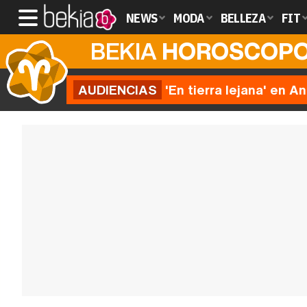
NEWS
MODA
BELLEZA
FIT
BEKIA
HOROSCOP
AUDIENCIAS
'En tierra lejana' en A