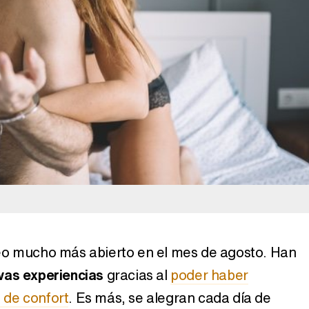
9: Leo
Horóscopo mayo 2019: Leo
Horóscopo
201
Horóscopo febrero 2016:
: Libra
Horóscopo 
Libra
Pi
eo mucho más abierto en el mes de agosto. Han
vas experiencias
gracias al
poder haber
de confort
. Es más, se alegran cada día de