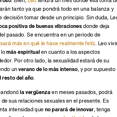
oroso
. Bien,
Leo
tendrá un mes donde esa toma d
tarán tanto ya que pondrá todo en una balanza y
 decisión tomar desde un principio. Sin duda, Le
Así se tomó Felipe VI que la Infanta Sofía no quisiera recibir formación militar
oca positiva de buenas vibraciones
donde deja
del pasado. Se encuentra en un periodo de
sará más en qué le hace realmente feliz
. Leo vivi
 lo
más espiritual
en cuanto a los aspectos
Belén Esteban: "Estoy emocionada, muy contenta y muy feliz por llegar a RTVE"
dedor. Por otro lado, la sexualidad estará de su
iendo un
verano de lo más intenso
, y por supuesto
l resto del año
.
Manu Baqueiro: "Tuve como referente a Bruce Willis en 'Luz de Luna' para mi trabajo en la serie 'Perdiendo el juicio'"
andonó
la vergüenza
en meses pasados, podrá
 de sus relaciones sexuales en el presente. Es
nta intensidad que
no parará de innovar
, tenga
Magdalena de Suecia responde a las críticas y explica por qué le han permitido lanzar su propio negocio