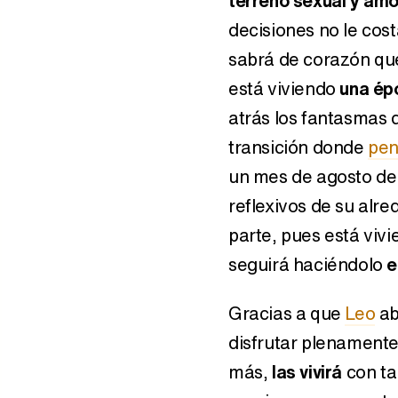
terreno sexual y am
decisiones no le cos
sabrá de corazón que
está viviendo
una ép
atrás los fantasmas 
transición donde
pen
un mes de agosto de
reflexivos de su alre
parte, pues está viv
seguirá haciéndolo
e
Gracias a que
Leo
ab
disfrutar plenamente
más,
las vivirá
con ta