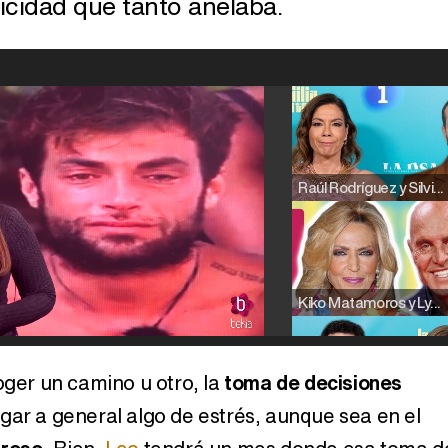
licidad que tanto anelaba.
Raúl Rodríguez y Silvia Taulés nos cuentan su papel en 'La familia de la tele'
Kiko Matamoros y Lydia Lozano: "Nuestro público es de todas las edades y RTVE tiene un público muy pegado a las novelas, al que tenemos que captar"
oger un camino u otro, la
toma de decisiones
gar a general algo de estrés, aunque sea en el
Carlota Corredera y Javier de Hoyos: "La tele tiene que representar al público también y aquí están todos los perfiles posibles&quo;