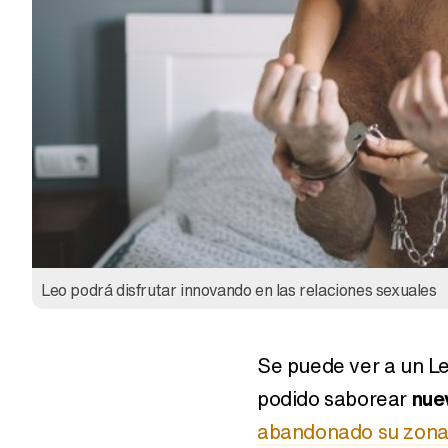
Horóscopo sexual abril
Horóscopo abril 201
2019: Leo
Leo podrá disfrutar innovando en las relaciones sexuales
Horósocopo noviembre
Horóscopo abril 2019
2019: Capricornio
Se puede ver a un L
podido saborear
nue
abandonado su zona 