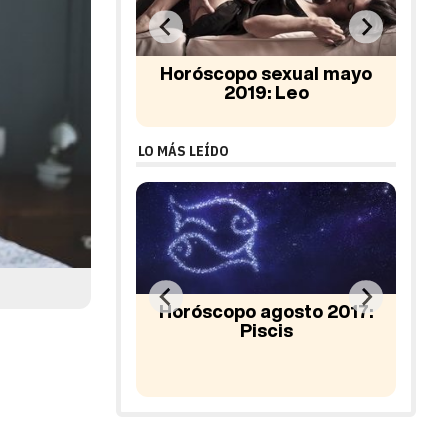
 sexual mayo
Horóscopo sexual junio
Horó
9: Leo
2019: Leo
LO MÁS LEÍDO
agosto 2017:
scis
Horóscopo sexual
Ho
noviembre 2017: Virgo