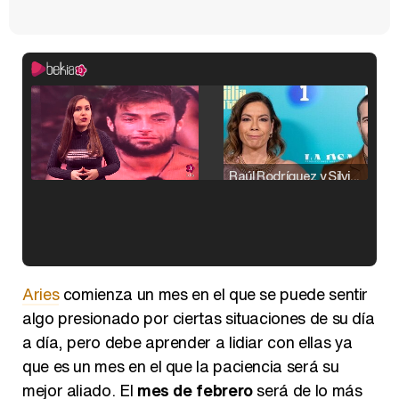
Raúl Rodríguez y Silvia Taulés nos cuentan su papel en 'La familia de la tele'
Kiko Matamoros y Lydia Lozano: "Nuestro público es de todas las edades y RTVE tiene un público muy pegado a las novelas, al que tenemos que captar"
Aries
comienza un mes en el que se puede sentir
algo presionado por ciertas situaciones de su día
a día, pero debe aprender a lidiar con ellas ya
que es un mes en el que la paciencia será su
Carlota Corredera y Javier de Hoyos: "La tele tiene que representar al público también y aquí están todos los perfiles posibles&quo;
mejor aliado. El
mes de febrero
será de lo más