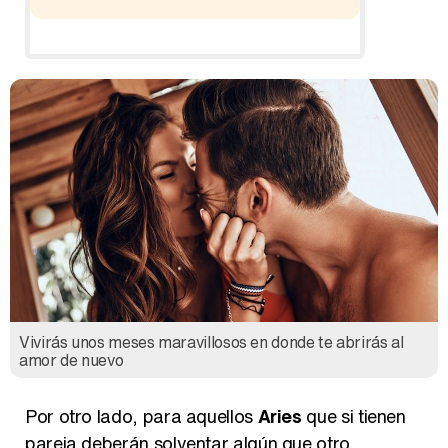
Ho
Vivirás unos meses maravillosos en donde te abrirás al
amor de nuevo
Por otro lado, para aquellos
Aries
que si tienen
pareja deberán solventar algún que otro