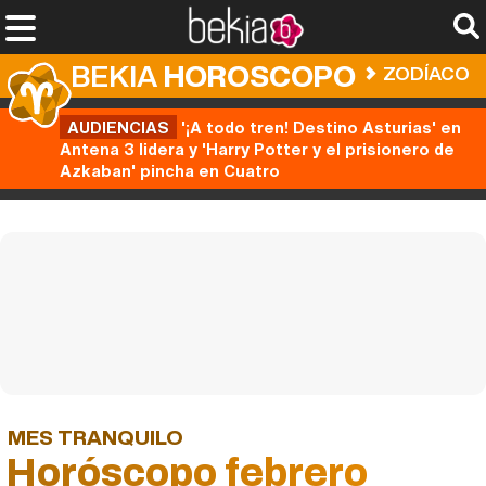
BEKIA
HOROSCOPO
ZODÍACO
AUDIENCIAS
'¡A todo tren! Destino Asturias' en
Antena 3 lidera y 'Harry Potter y el prisionero de
Azkaban' pincha en Cuatro
MES TRANQUILO
Horóscopo febrero