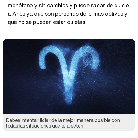
monótono y sin cambios y puede sacar de quicio
a Aries ya que son personas de lo más activas y
que no se pueden estar quietas.
Así se tomó Felipe VI que la Infanta Sofía no quisiera recibir formación militar
Belén Esteban: "Estoy emocionada, muy contenta y muy feliz por llegar a RTVE"
Manu Baqueiro: "Tuve como referente a Bruce Willis en 'Luz de Luna' para mi trabajo en la serie 'Perdiendo el juicio'"
Debes intentar lidiar de la mejor manera posible con
todas las situaciones que te afecten
Magdalena de Suecia responde a las críticas y explica por qué le han permitido lanzar su propio negocio