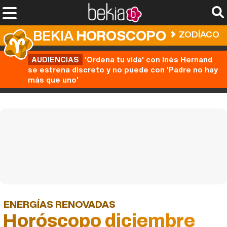
BEKIA
HOROSCOPO
ZODÍACO
AUDIENCIAS
'Ordena tu vida' con Inés Hernand
se estrena discreto y no puede con 'Padre no hay
más que uno'
ENERGÍAS RENOVADAS
Horóscopo diciembre