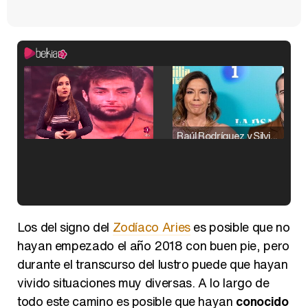
Raúl Rodríguez y Silvia Taulés nos cuentan su papel en 'La familia de la tele'
Kiko Matamoros y Lydia Lozano: "Nuestro público es de todas las edades y RTVE tiene un público muy pegado a las novelas, al que tenemos que captar"
Los del signo del
Zodíaco Aries
es posible que no
hayan empezado el año 2018 con buen pie, pero
durante el transcurso del lustro puede que hayan
vivido situaciones muy diversas. A lo largo de
Carlota Corredera y Javier de Hoyos: "La tele tiene que representar al público también y aquí están todos los perfiles posibles&quo;
todo este camino es posible que hayan
conocido