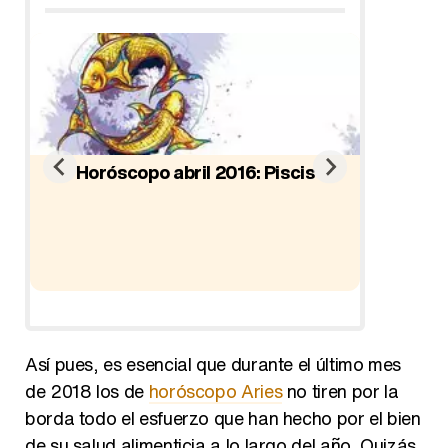
Horóscopo abril 2016: Piscis
io
Ho
Así pues, es esencial que durante el último mes
de 2018 los de
horóscopo Aries
no tiren por la
borda todo el esfuerzo que han hecho por el bien
de su salud alimenticia a lo largo del año. Quizás,