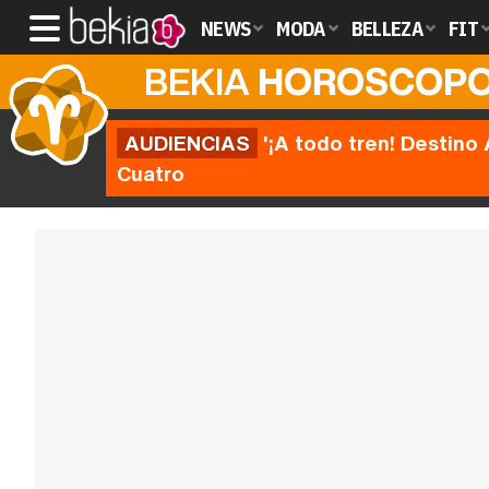
NEWS
MODA
BELLEZA
FIT
BEKIA
HOROSCOP
AUDIENCIAS
'¡A todo tren! Destino 
Cuatro