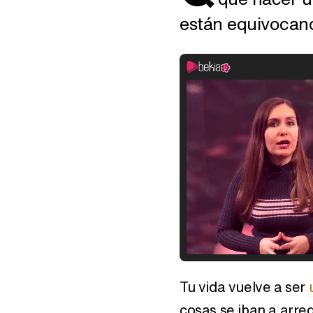
están equivocan
Tu vida vuelve a ser
cosas se iban a arre