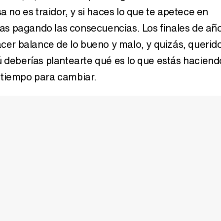
sa no es traidor, y si haces lo que te apetece en
s pagando las consecuencias. Los finales de añ
acer balance de lo bueno y malo, y quizás, querid
 un
Rituales para atraer dinero
Cómo ena
e
si eres Géminis
Gémin
ú deberías plantearte qué es lo que estás haciend
 tiempo para cambiar.
020:
Horóscopo noviembre
Horóscopo
2017: Capricornio
T