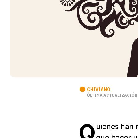
CHIVIANO
ÚLTIMA ACTUALIZACIÓN:
Q
uienes han 
que hacer u