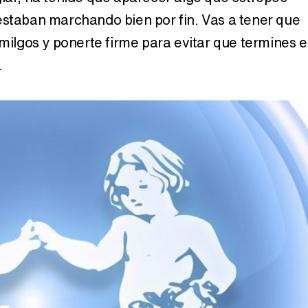
estaban marchando bien por fin. Vas a tener que
emilgos y ponerte firme para evitar que termines e
.
Así se tomó Felipe VI que la Infanta Sofía no quisiera recibir formación militar
Belén Esteban: "Estoy emocionada, muy contenta y muy feliz por llegar a RTVE"
Manu Baqueiro: "Tuve como referente a Bruce Willis en 'Luz de Luna' para mi trabajo en la serie 'Perdiendo el juicio'"