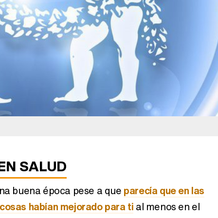
Magdalena de Suecia responde a las críticas y explica por qué le han permitido lanzar su propio negocio
EN SALUD
 una buena época pese a que
parecía que en las
cosas habían mejorado para ti
al menos en el