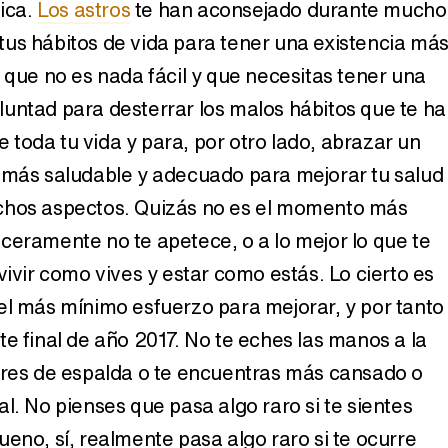
sica.
Los astros
te han aconsejado durante mucho
us hábitos de vida para tener una existencia má
 que no es nada fácil y que necesitas tener una
untad para desterrar los malos hábitos que te h
toda tu vida y para, por otro lado, abrazar un
 más saludable y adecuado para mejorar tu salud
chos aspectos. Quizás no es el momento más
ceramente no te apetece, o a lo mejor lo que te
vivir como vives y estar como estás. Lo cierto es
el más mínimo esfuerzo para mejorar, y por tanto
e final de año 2017. No te eches las manos a la
ores de espalda o te encuentras más cansado o
l. No pienses que pasa algo raro si te sientes
eno, sí, realmente pasa algo raro si te ocurre