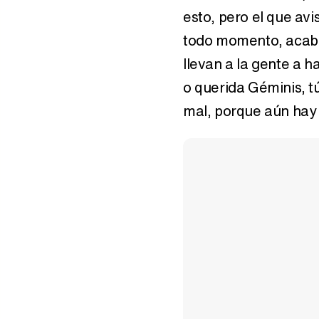
esto, pero el que avi
todo momento, acaba
llevan a la gente a h
Cómo seducir a un
Cómo enamorar a
Géminis
Géminis hombr
o querida Géminis, t
mal, porque aún hay
Horóscopo noviembre
Horóscopo abril 2
2019: Acuario
Acuario