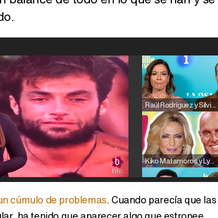
do.
Raúl Rodríguez y Silvia Taulés nos cuentan su papel en 'La familia de la tele'
Kiko Matamoros y Lydia Lozano: "Nuestro público es de todas las edades y RTVE tiene un público muy pegado a las novelas, al que tenemos que captar"
un cúmulo de problemas
. Cuando parecía que las
glar, ha tenido que aparecer algo que estropee
Carlota Corredera y Javier de Hoyos: "La tele tiene que representar al público también y aquí están todos los perfiles posibles&quo;