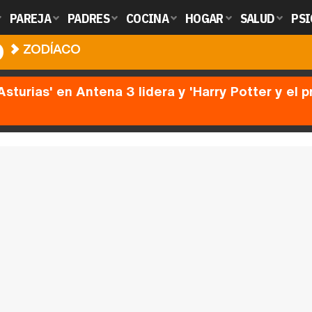
PAREJA
PADRES
COCINA
HOGAR
SALUD
PSI
O
ZODÍACO
Asturias' en Antena 3 lidera y 'Harry Potter y el 