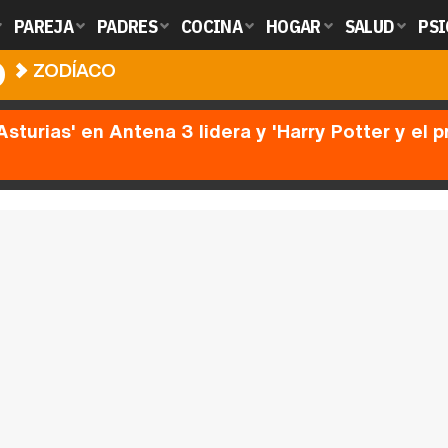
PAREJA
PADRES
COCINA
HOGAR
SALUD
PSI
O
ZODÍACO
Asturias' en Antena 3 lidera y 'Harry Potter y el 