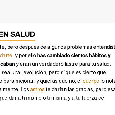
: Libra
Horóscopo mayo 2017:
Los signos 
Libra
del 
EN SALUD
te, pero después de algunos problemas entendis
idarte
, y por ello
has cambiado ciertos hábitos y
dicaban
y eran un verdadero lastre para tu salud. 
Capricorni
 sea una revolución, pero sí que es cierto que
estabilidad 
o para mejorar, y quieras que no, el
cuerpo
lo not
Horóscopo mayo 2014:
mbre
Virgo
la mente. Los
astros
te darían las gracias, pero es
 que dar a ti mismo o ti misma y a tu fuerza de