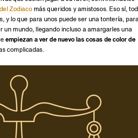
 del Zodiaco
más queridos y amistosos. Eso sí, to
, y lo que para unos puede ser una tontería, par
ser un mundo, llegando incluso a amargarles una
Así se tomó Felipe VI que la Infanta Sofía no quisiera recibir formación militar
ue
empiezan a ver de nuevo las cosas de color de
as complicadas.
Belén Esteban: "Estoy emocionada, muy contenta y muy feliz por llegar a RTVE"
Manu Baqueiro: "Tuve como referente a Bruce Willis en 'Luz de Luna' para mi trabajo en la serie 'Perdiendo el juicio'"