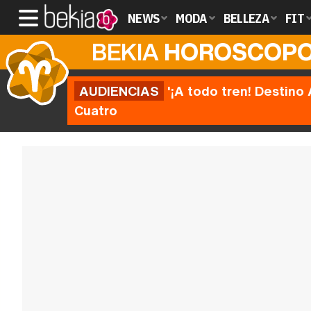
NEWS
MODA
BELLEZA
FIT
BEKIA
HOROSCOP
AUDIENCIAS
'¡A todo tren! Destino 
Cuatro