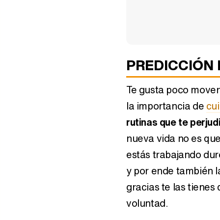
Horóscopo marzo 2017:
Horóscopo abril 2017
Libra
PREDICCIÓN 
Te gusta poco mover
la importancia de
cu
rutinas que te perju
nueva vida no es que
estás trabajando dur
Horóscopo chino 2015:
Horóscopo septie
Serpiente, reina de la
y por ende también 
2019: Virgo
seducción
gracias te las tienes
voluntad.