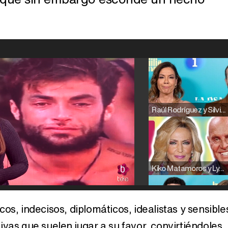
Raúl Rodríguez y Silvia Taulés nos cuentan su papel en 'La familia de la tele'
Kiko Matamoros y Lydia Lozano: "Nuestro público es de todas las edades y RTVE tiene un público muy pegado a las novelas, al que tenemos que captar"
os, indecisos, diplomáticos, idealistas y sensible
vas que suelen jugar a su favor, convirtiéndoles
Carlota Corredera y Javier de Hoyos: "La tele tiene que representar al público también y aquí están todos los perfiles posibles&quo;