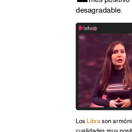
desagradable.
Los
Libra
son armónic
cualidades muy positi