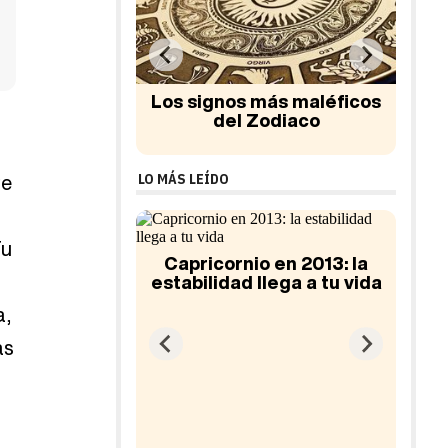
más maléficos
Horóscopo junio 2017: Libra
Ho
Zodiaco
te
LO MÁS LEÍDO
Tu
o en 2013: la
llega a tu vida
a,
as
Acuario en 2013: éxito
Hor
económico, cambios
laborales y estabilidad en
el amor