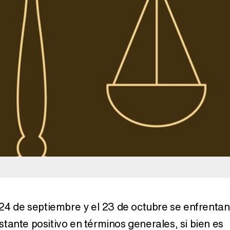
Magdalena de Suecia responde a las críticas y explica por qué le han permitido lanzar su propio negocio
 24 de septiembre y el 23 de octubre se enfrentan
stante positivo en términos generales, si bien es