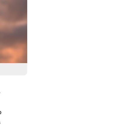
e
o
s
s