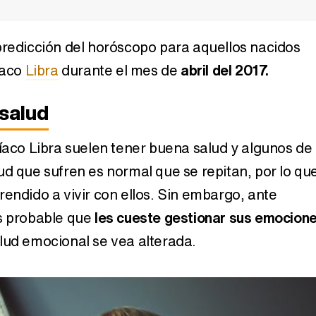
predicción del horóscopo para aquellos nacidos
 los
Rituales para conquistar el
Rituales par
los
amor de un Libra
L
íaco
Libra
durante el mes de
abril del 2017.
4 de
3 de
 salud
díaco Libra suelen tener buena salud y algunos de
ud que sufren es normal que se repitan, por lo qu
rendido a vivir con ellos. Sin embargo, ante
es probable que
les cueste gestionar sus emocion
lud emocional se vea alterada.
2014:
Horóscopo 2018:
Horóscopo 
Capricornio
Sag