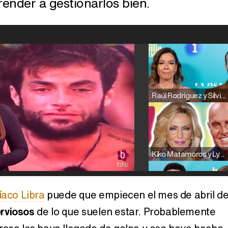
render a gestionarlos bien.
Raúl Rodríguez y Silvia Taulés nos cuentan su papel en 'La familia de la tele'
Kiko Matamoros y Lydia Lozano: "Nuestro público es de todas las edades y RTVE tiene un público muy pegado a las novelas, al que tenemos que captar"
íaco Libra
puede que empiecen el mes de abril de
rviosos
de lo que suelen estar. Probablemente
Carlota Corredera y Javier de Hoyos: "La tele tiene que representar al público también y aquí están todos los perfiles posibles&quo;