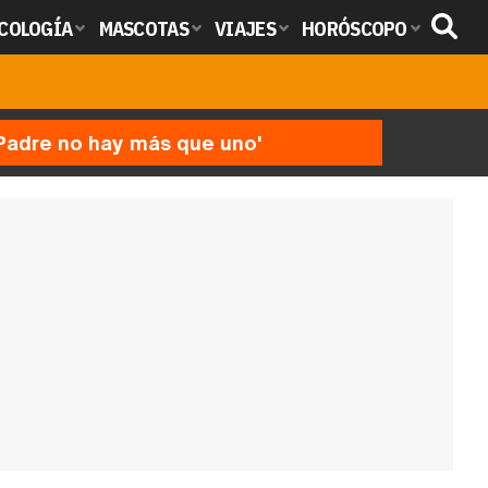
COLOGÍA
MASCOTAS
VIAJES
HORÓSCOPO
'Padre no hay más que uno'