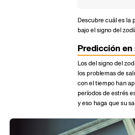
Descubre cuál es la 
Rituales para atraer dinero
Características de
si eres Libra
Libra: ¿Cómo son 
bajo el signo del zod
nacidos entre el 2
septiembre y el 2
octubre?
Predicción en
Los del signo del zo
los problemas de sal
con el tiempo han ap
períodos de estrés 
y eso haga que su sa
Horóscopo agosto 
Sagitario
Horóscopo primavera
2024: Tauro