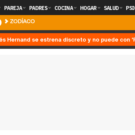
PAREJA
PADRES
COCINA
HOGAR
SALUD
PSI
O
ZODÍACO
nés Hernand se estrena discreto y no puede con 