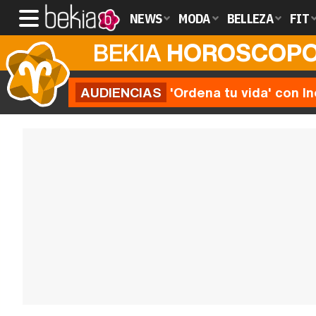
NEWS
MODA
BELLEZA
FIT
BEKIA
HOROSCOP
AUDIENCIAS
'Ordena tu vida' con I