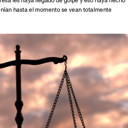
resa les haya llegado de golpe y eso haya hecho
enían hasta el momento se vean totalmente
Así se tomó Felipe VI que la Infanta Sofía no quisiera recibir formación militar
Belén Esteban: "Estoy emocionada, muy contenta y muy feliz por llegar a RTVE"
Manu Baqueiro: "Tuve como referente a Bruce Willis en 'Luz de Luna' para mi trabajo en la serie 'Perdiendo el juicio'"
Magdalena de Suecia responde a las críticas y explica por qué le han permitido lanzar su propio negocio