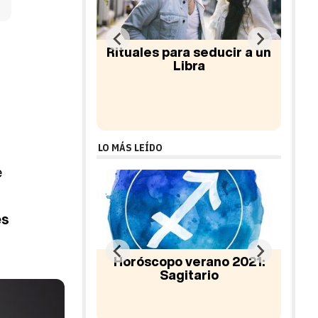
a seducir a un
Horóscopo 2017: Libra
Ho
ibra
LO MÁS LEÍDO
e
es
verano 2021:
itario
Horóscopo abril 2016:
Ho
Piscis