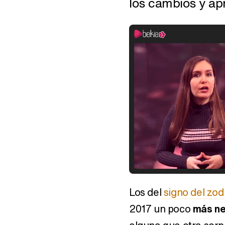
los cambios y ap
Los del
signo del zod
2017 un poco
más ne