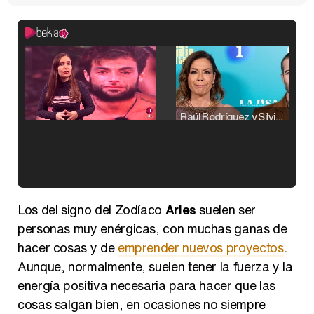
Raúl Rodríguez y Silvia Taulés nos cuentan su papel en 'La familia de la tele'
Kiko Matamoros y Lydia Lozano: "Nuestro público es de todas las edades y RTVE tiene un público muy pegado a las novelas, al que tenemos que captar"
Los del signo del Zodíaco
Aries
suelen ser
personas muy enérgicas, con muchas ganas de
hacer cosas y de
emprender nuevos proyectos
.
Aunque, normalmente, suelen tener la fuerza y la
Carlota Corredera y Javier de Hoyos: "La tele tiene que representar al público también y aquí están todos los perfiles posibles&quo;
energía positiva necesaria para hacer que las
cosas salgan bien, en ocasiones no siempre