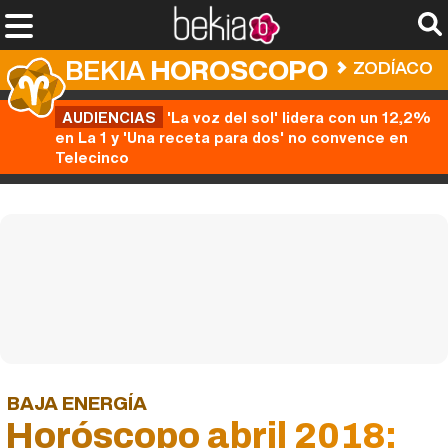
BEKIA
HOROSCOPO
ZODÍACO
AUDIENCIAS
'La voz del sol' lidera con un 12,2%
en La 1 y 'Una receta para dos' no convence en
Telecinco
BAJA ENERGÍA
Horóscopo abril 2018: