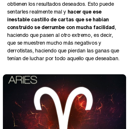
obtienen los resultados deseados. Esto puede
sentarles realmente mal y
hacer que ese
Así se tomó Felipe VI que la Infanta Sofía no quisiera recibir formación militar
inestable castillo de cartas que se habían
construido se derrumbe con mucha facilidad
,
haciendo que pasen al otro extremo, es decir,
que se muestren mucho más negativos y
derrotistas, haciendo que pierdan las ganas que
Belén Esteban: "Estoy emocionada, muy contenta y muy feliz por llegar a RTVE"
tenían de luchar por todo aquello que deseaban.
Manu Baqueiro: "Tuve como referente a Bruce Willis en 'Luz de Luna' para mi trabajo en la serie 'Perdiendo el juicio'"
Magdalena de Suecia responde a las críticas y explica por qué le han permitido lanzar su propio negocio