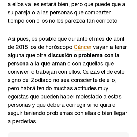
a ellos ya les estará bien, pero que puede que a
su pareja o a las personas que comparten
Así se tomó Felipe VI que la Infanta Sofía no quisiera recibir formación militar
tiempo con ellos no les parezca tan correcto.
Así pues, es posible que durante el mes de abril
de 2018 los de horóscopo
Cáncer
vayan a tener
alguna que otra
discusión o problema con la
Belén Esteban: "Estoy emocionada, muy contenta y muy feliz por llegar a RTVE"
persona a la que aman
o con aquellas que
conviven o trabajan con ellos. Quizás el de este
signo del Zodíaco no sea consciente de ello,
pero habrá tenido muchas actitudes muy
Manu Baqueiro: "Tuve como referente a Bruce Willis en 'Luz de Luna' para mi trabajo en la serie 'Perdiendo el juicio'"
egoístas que pueden haber molestado a estas
personas y que deberá corregir si no quiere
seguir teniendo problemas con ellas o bien llegar
a perderlas.
Magdalena de Suecia responde a las críticas y explica por qué le han permitido lanzar su propio negocio