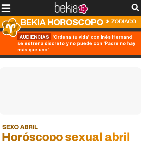
BEKIA
HOROSCOPO
ZODÍACO
AUDIENCIAS
'Ordena tu vida' con Inés Hernand
se estrena discreto y no puede con 'Padre no hay
más que uno'
SEXO ABRIL
Horóscopo sexual abril