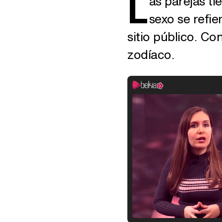
L
as parejas ti
sexo se refie
sitio público. Co
zodíaco.