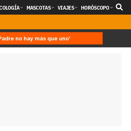
COLOGÍA
MASCOTAS
VIAJES
HORÓSCOPO
'Padre no hay más que uno'