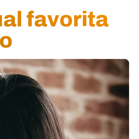
al favorita
co