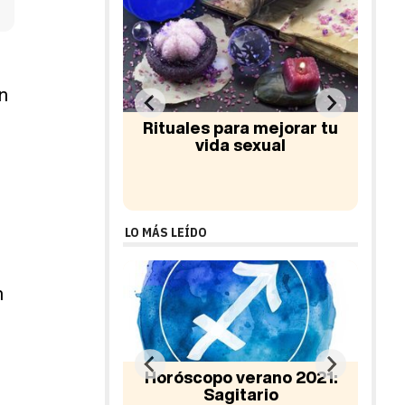
n
ra mejorar tu
Cómo enamorar a un Piscis
 sexual
hombre
LO MÁS LEÍDO
n
verano 2021:
itario