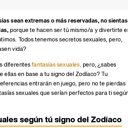
sías sean extremas o más reservadas, no sientas
las,
porque te hacen ser tú mismo/a y divertirte e
timos. Todos tenemos secretos sexuales, pero,
, tu
Horóscopo sexual: lo que
Rituales pa
el
dicen los signos de ti
vida
asen vida?
 tu
rte
s diferentes
fantasías sexuales,
pero, ¿sabes
e ellas en base a tu signo del Zodíaco? Tu
referencias entrarán en juego, pero no te pierdas
tasías sexuales que serían perfectos para ti segú
2014:
uales según tú signo del Zodíaco
Horóscopo 2018:
Horóscopo 
Capricornio
Sag