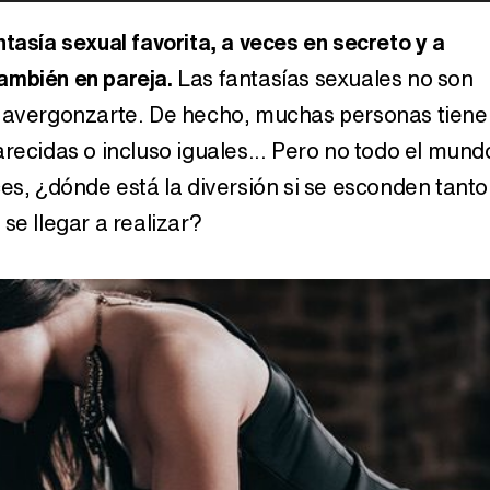
tasía sexual favorita, a veces en secreto y a
ambién en pareja.
Las fantasías sexuales no son
Carlota Corredera y Javier de Hoyos: "La tele tiene que representar al público también y aquí están todos los perfiles posibles&quo;
s avergonzarte. De hecho, muchas personas tiene
recidas o incluso iguales... Pero no todo el mund
ces, ¿dónde está la diversión si se esconden tanto
Así se tomó Felipe VI que la Infanta Sofía no quisiera recibir formación militar
se llegar a realizar?
Belén Esteban: "Estoy emocionada, muy contenta y muy feliz por llegar a RTVE"
Manu Baqueiro: "Tuve como referente a Bruce Willis en 'Luz de Luna' para mi trabajo en la serie 'Perdiendo el juicio'"