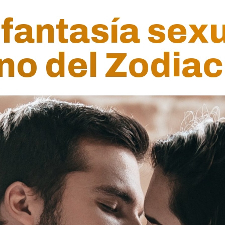
fantasía sexu
gno del Zodia