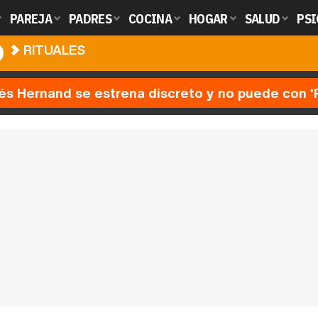
PAREJA
PADRES
COCINA
HOGAR
SALUD
PSI
O
RITUALES
nés Hernand se estrena discreto y no puede con 