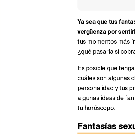
Ya sea que tus fanta
vergüenza por sentir
tus momentos más ín
Escorpio: pura emoción y
Numerología y sexo
energía
postura ideal d
¿qué pasaría si cobr
Kamasutra según
número de la sue
Es posible que tenga
cuáles son algunas d
personalidad y tus p
algunas ideas de fan
tu horóscopo.
Horóscopo agosto 
Fantasías sex
Sagitario