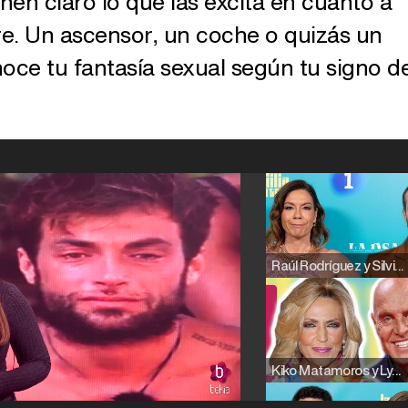
enen claro lo que las excita en cuanto a
re. Un ascensor, un coche o quizás un
noce tu fantasía sexual según tu signo de
Raúl Rodríguez y Silvia Taulés nos cuentan su papel en 'La familia de la tele'
Kiko Matamoros y Lydia Lozano: "Nuestro público es de todas las edades y RTVE tiene un público muy pegado a las novelas, al que tenemos que captar"