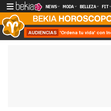
NEWS
MODA
BELLEZA
FIT
BEKIA
HOROSCOP
AUDIENCIAS
'Ordena tu vida' con I