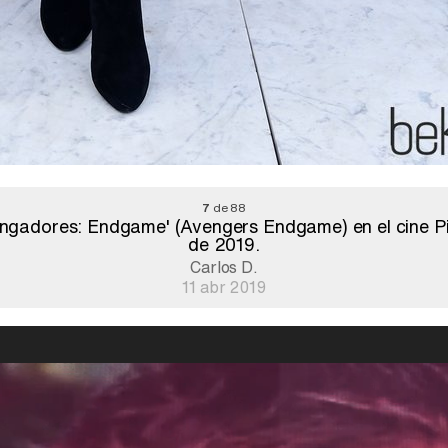
7
de 88
engadores: Endgame' (Avengers Endgame) en el cine Pic
de 2019.
Carlos D.
11 abr 2019