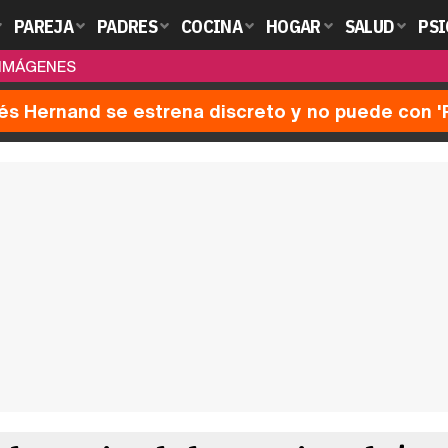
PAREJA
PADRES
COCINA
HOGAR
SALUD
PSI
 IMÁGENES
nés Hernand se estrena discreto y no puede con 