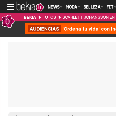
NEWS
MODA
BELLEZA
FIT
BEKIA
FOTOS
SCARLETT JOHANSSON EN
AUDIENCIAS
'Ordena tu vida' con I