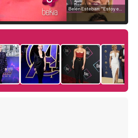
Belén Esteban: "Estoy emocionada, muy contenta y muy feliz por llegar a RTVE"
Manu Baqueiro: "Tuve como referente a Bruce Willis en 'Luz de Luna' para mi trabajo en la serie 'Perdiendo el juicio'"
Magdalena de Suecia responde a las críticas y explica por qué le han permitido lanzar su propio negocio