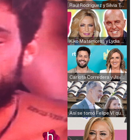
Raúl Rodríguez y Silvia Taulés nos cuentan su papel en 'La familia de la tele'
Kiko Matamoros y Lydia Lozano: "Nuestro público es de todas las edades y RTVE tiene un público muy pegado a las novelas, al que tenemos que captar"
Carlota Corredera y Javier de Hoyos: "La tele tiene que representar al público también y aquí están todos los perfiles posibles&quo;
Así se tomó Felipe VI que la Infanta Sofía no quisiera recibir formación militar