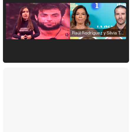
Raúl Rodríguez y Silvia Taulés nos cuentan su papel en 'La familia de la tele'
Kiko Matamoros y Lydia Lozano: "Nuestro público es de todas las edades y RTVE tiene un público muy pegado a las novelas, al que tenemos que captar"
Carlota Corredera y Javier de Hoyos: "La tele tiene que representar al público también y aquí están todos los perfiles posibles&quo;