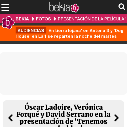
BEKIA
FOTOS
PRESENTACIÓN DE LA PELÍCULA
AUDIENCIAS
'En tierra lejana' en Antena 3 y 'Dog
House' en La 1 se reparten la noche del martes
Óscar Ladoire, Verónica
Forqué y David Serrano en la
presentación de 'Tenemos