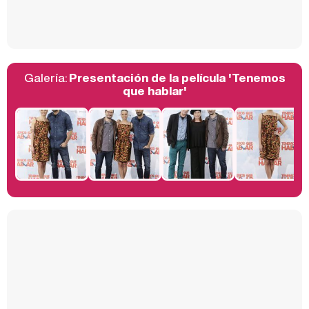
Así se tomó Felipe VI que la Infanta Sofía no quisiera recibir formación militar
Galería:
Presentación de la película 'Tenemos
Belén Esteban: "Estoy emocionada, muy contenta y muy feliz por llegar a RTVE"
que hablar'
Manu Baqueiro: "Tuve como referente a Bruce Willis en 'Luz de Luna' para mi trabajo en la serie 'Perdiendo el juicio'"
Magdalena de Suecia responde a las críticas y explica por qué le han permitido lanzar su propio negocio