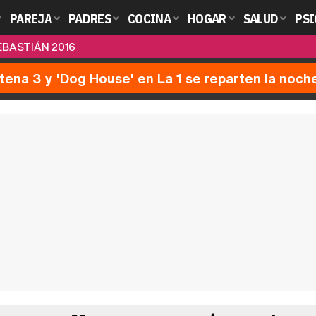
PAREJA
PADRES
COCINA
HOGAR
SALUD
PSI
EBASTIÁN 2016
ntena 3 y 'Dog House' en La 1 se reparten la noch