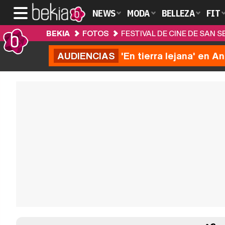
NEWS
MODA
BELLEZA
FIT
BEKIA
FOTOS
FESTIVAL DE CINE DE SAN S
AUDIENCIAS
'En tierra lejana' en A