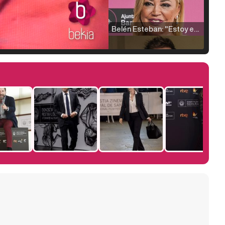
Belén Esteban: "Estoy emocionada, muy contenta y muy feliz por llegar a RTVE"
Manu Baqueiro: "Tuve como referente a Bruce Willis en 'Luz de Luna' para mi trabajo en la serie 'Perdiendo el juicio'"
Magdalena de Suecia responde a las críticas y explica por qué le han permitido lanzar su propio negocio