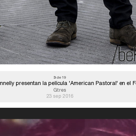
3
de 19
lly presentan la película 'American Pastoral' en el F
Gtres
23 sep 2016