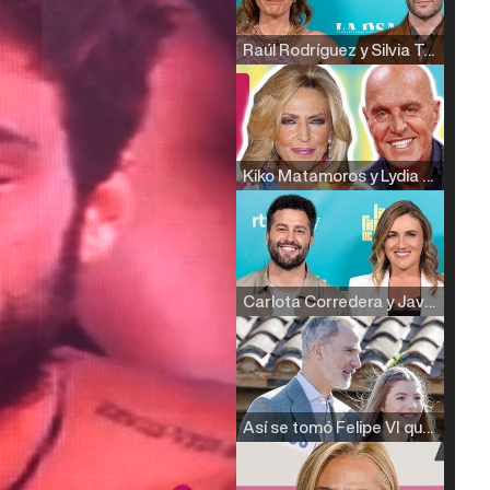
Raúl Rodríguez y Silvia Taulés nos cuentan su papel en 'La familia de la tele'
Kiko Matamoros y Lydia Lozano: "Nuestro público es de todas las edades y RTVE tiene un público muy pegado a las novelas, al que tenemos que captar"
Carlota Corredera y Javier de Hoyos: "La tele tiene que representar al público también y aquí están todos los perfiles posibles&quo;
Así se tomó Felipe VI que la Infanta Sofía no quisiera recibir formación militar