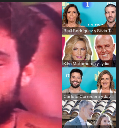
Raúl Rodríguez y Silvia Taulés nos cuentan su papel en 'La familia de la tele'
Kiko Matamoros y Lydia Lozano: "Nuestro público es de todas las edades y RTVE tiene un público muy pegado a las novelas, al que tenemos que captar"
Carlota Corredera y Javier de Hoyos: "La tele tiene que representar al público también y aquí están todos los perfiles posibles&quo;