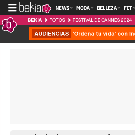
NEWS
MODA
BELLEZA
FIT
BEKIA
FOTOS
FESTIVAL DE CANNES 2024
AUDIENCIAS
'Ordena tu vida' con I