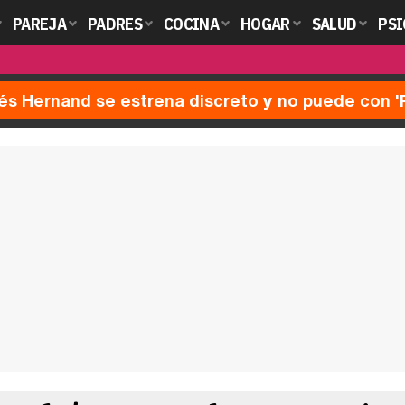
PAREJA
PADRES
COCINA
HOGAR
SALUD
PSI
nés Hernand se estrena discreto y no puede con 