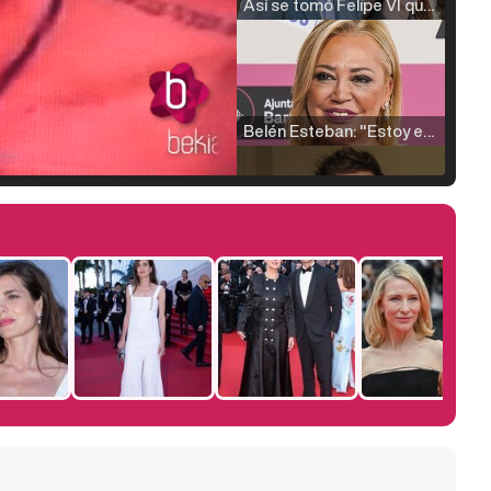
Así se tomó Felipe VI que la Infanta Sofía no quisiera recibir formación militar
Belén Esteban: "Estoy emocionada, muy contenta y muy feliz por llegar a RTVE"
Manu Baqueiro: "Tuve como referente a Bruce Willis en 'Luz de Luna' para mi trabajo en la serie 'Perdiendo el juicio'"
Magdalena de Suecia responde a las críticas y explica por qué le han permitido lanzar su propio negocio