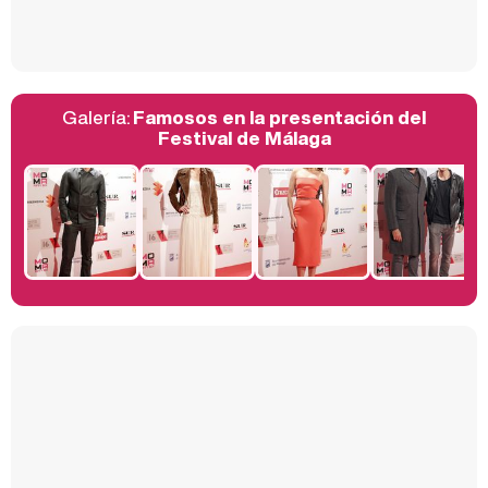
Así se tomó Felipe VI que la Infanta Sofía no quisiera recibir formación militar
Galería:
Famosos en la presentación del
Belén Esteban: "Estoy emocionada, muy contenta y muy feliz por llegar a RTVE"
Festival de Málaga
Manu Baqueiro: "Tuve como referente a Bruce Willis en 'Luz de Luna' para mi trabajo en la serie 'Perdiendo el juicio'"
Magdalena de Suecia responde a las críticas y explica por qué le han permitido lanzar su propio negocio