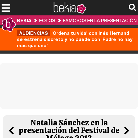
BEKIA
FOTOS
FAMOSOS EN LA PRESENTACIÓN 
AUDIENCIAS
'Ordena tu vida' con Inés Hernand
se estrena discreto y no puede con 'Padre no hay
más que uno'
Natalia Sánchez en la
presentación del Festival de