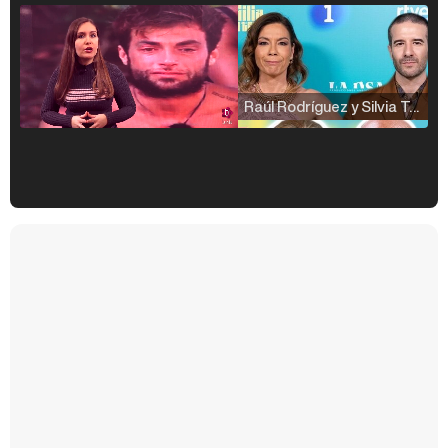
Raúl Rodríguez y Silvia Taulés nos cuentan su papel en 'La familia de la tele'
Kiko Matamoros y Lydia Lozano: "Nuestro público es de todas las edades y RTVE tiene un público muy pegado a las novelas, al que tenemos que captar"
Carlota Corredera y Javier de Hoyos: "La tele tiene que representar al público también y aquí están todos los perfiles posibles&quo;