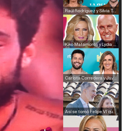
Raúl Rodríguez y Silvia Taulés nos cuentan su papel en 'La familia de la tele'
Kiko Matamoros y Lydia Lozano: "Nuestro público es de todas las edades y RTVE tiene un público muy pegado a las novelas, al que tenemos que captar"
Carlota Corredera y Javier de Hoyos: "La tele tiene que representar al público también y aquí están todos los perfiles posibles&quo;
Así se tomó Felipe VI que la Infanta Sofía no quisiera recibir formación militar