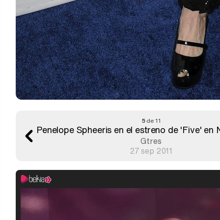
5
de 11
Penelope Spheeris en el estreno de 'Five' en
Gtres
27 sep 2011