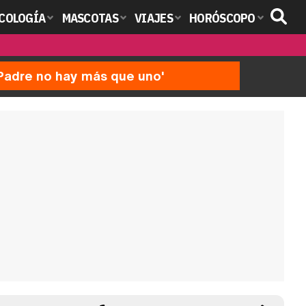
COLOGÍA
MASCOTAS
VIAJES
HORÓSCOPO
'Padre no hay más que uno'