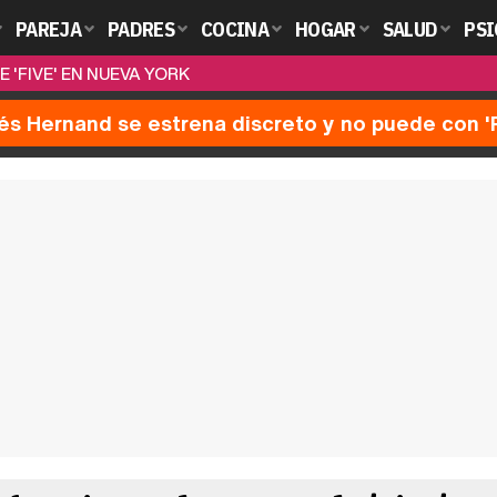
PAREJA
PADRES
COCINA
HOGAR
SALUD
PSI
 'FIVE' EN NUEVA YORK
nés Hernand se estrena discreto y no puede con 