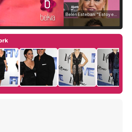
Belén Esteban: "Estoy emocionada, muy contenta y muy feliz por llegar a RTVE"
ork
Manu Baqueiro: "Tuve como referente a Bruce Willis en 'Luz de Luna' para mi trabajo en la serie 'Perdiendo el juicio'"
Magdalena de Suecia responde a las críticas y explica por qué le han permitido lanzar su propio negocio