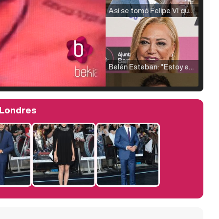
Así se tomó Felipe VI que la Infanta Sofía no quisiera recibir formación militar
Belén Esteban: "Estoy emocionada, muy contenta y muy feliz por llegar a RTVE"
 Londres
Manu Baqueiro: "Tuve como referente a Bruce Willis en 'Luz de Luna' para mi trabajo en la serie 'Perdiendo el juicio'"
Magdalena de Suecia responde a las críticas y explica por qué le han permitido lanzar su propio negocio