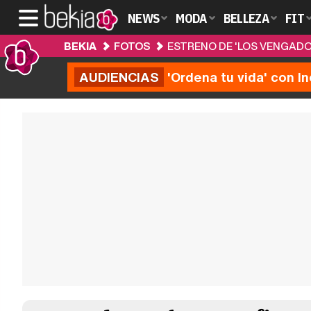
NEWS
MODA
BELLEZA
FIT
BEKIA
FOTOS
ESTRENO DE 'LOS VENGADOR
AUDIENCIAS
'Ordena tu vida' con I