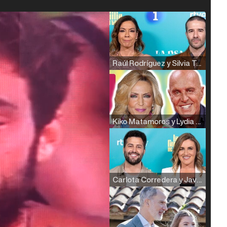
Raúl Rodríguez y Silvia Taulés nos cuentan su papel en 'La familia de la tele'
Kiko Matamoros y Lydia Lozano: "Nuestro público es de todas las edades y RTVE tiene un público muy pegado a las novelas, al que tenemos que captar"
Carlota Corredera y Javier de Hoyos: "La tele tiene que representar al público también y aquí están todos los perfiles posibles&quo;