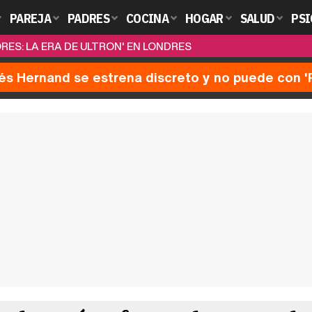
PAREJA
PADRES
COCINA
HOGAR
SALUD
PSI
ES: LA ERA DE ULTRON' EN LONDRES
nés Hernand se estrena discreto y no puede con 