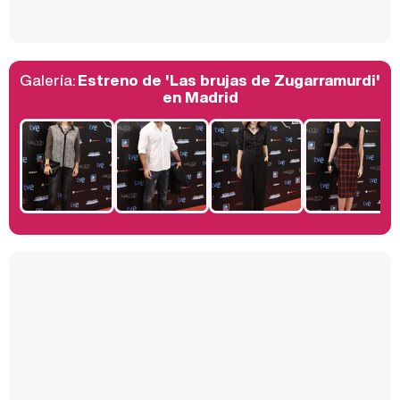
Galería:
Estreno de 'Las brujas de Zugarramurdi'
Belén Esteban: "Estoy emocionada, muy contenta y muy feliz por llegar a RTVE"
en Madrid
Manu Baqueiro: "Tuve como referente a Bruce Willis en 'Luz de Luna' para mi trabajo en la serie 'Perdiendo el juicio'"
Magdalena de Suecia responde a las críticas y explica por qué le han permitido lanzar su propio negocio