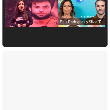
Raúl Rodríguez y Silvia Taulés nos cuentan su papel en 'La familia de la tele'
Kiko Matamoros y Lydia Lozano: "Nuestro público es de todas las edades y RTVE tiene un público muy pegado a las novelas, al que tenemos que captar"
Carlota Corredera y Javier de Hoyos: "La tele tiene que representar al público también y aquí están todos los perfiles posibles&quo;
Así se tomó Felipe VI que la Infanta Sofía no quisiera recibir formación militar