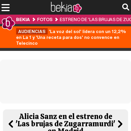
BEKIA
FOTOS
ESTRENO DE 'LAS BRUJAS DE Z
AUDIENCIAS
'La voz del sol' lidera con un 12,2%
en La 1 y 'Una receta para dos' no convence en
Telecinco
Alicia Sanz en el estreno de
'Las brujas de Zugarramurdi'