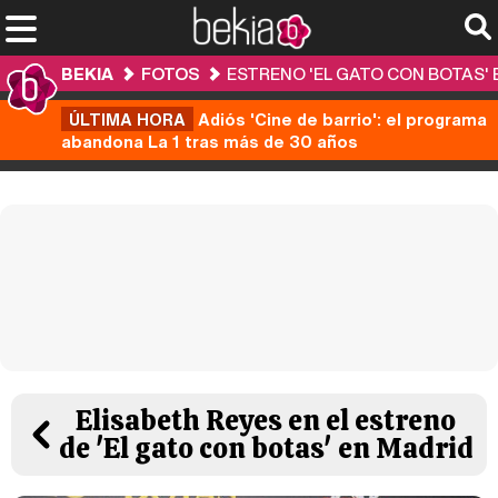
BEKIA
FOTOS
ESTRENO 'EL GATO CON BOTAS' 
ÚLTIMA HORA
Adiós 'Cine de barrio': el programa
abandona La 1 tras más de 30 años
Elisabeth Reyes en el estreno
de 'El gato con botas' en Madrid