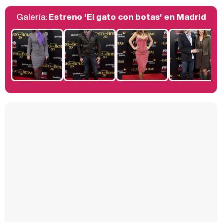
Galería:
Estreno 'El gato con botas' en Madrid
Belén Esteban: "Estoy emocionada, muy contenta y muy feliz por llegar a RTVE"
Manu Baqueiro: "Tuve como referente a Bruce Willis en 'Luz de Luna' para mi trabajo en la serie 'Perdiendo el juicio'"
Magdalena de Suecia responde a las críticas y explica por qué le han permitido lanzar su propio negocio