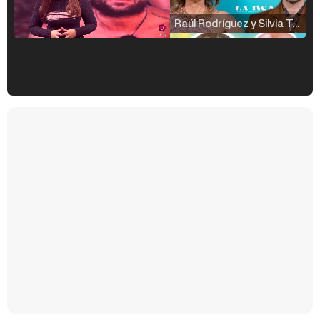
Raúl Rodríguez y Silvia Taulés nos cuentan su papel en 'La familia de la tele'
Kiko Matamoros y Lydia Lozano: "Nuestro público es de todas las edades y RTVE tiene un público muy pegado a las novelas, al que tenemos que captar"
Carlota Corredera y Javier de Hoyos: "La tele tiene que representar al público también y aquí están todos los perfiles posibles&quo;
Así se tomó Felipe VI que la Infanta Sofía no quisiera recibir formación militar