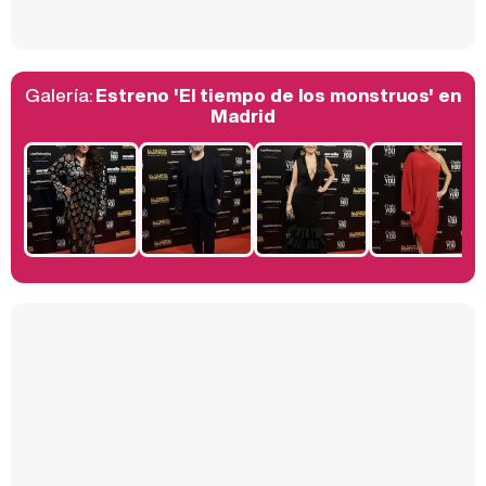
Galería:
Estreno 'El tiempo de los monstruos' en
Belén Esteban: "Estoy emocionada, muy contenta y muy feliz por llegar a RTVE"
Madrid
Manu Baqueiro: "Tuve como referente a Bruce Willis en 'Luz de Luna' para mi trabajo en la serie 'Perdiendo el juicio'"
Magdalena de Suecia responde a las críticas y explica por qué le han permitido lanzar su propio negocio