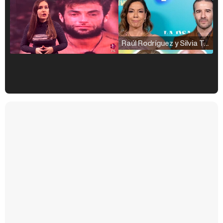
Raúl Rodríguez y Silvia Taulés nos cuentan su papel en 'La familia de la tele'
Kiko Matamoros y Lydia Lozano: "Nuestro público es de todas las edades y RTVE tiene un público muy pegado a las novelas, al que tenemos que captar"
Carlota Corredera y Javier de Hoyos: "La tele tiene que representar al público también y aquí están todos los perfiles posibles&quo;
Así se tomó Felipe VI que la Infanta Sofía no quisiera recibir formación militar