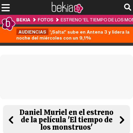
BEKIA
FOTOS
ESTRENO 'EL TIEMPO DE LOS M
AUDIENCIAS
'¡Salta!' sube en Antena 3 y lidera la
noche del miércoles con un 9,1%
Daniel Muriel en el estreno
de la película 'El tiempo de
los monstruos'