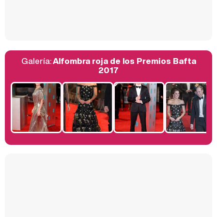
Así se tomó Felipe VI que la Infanta Sofía no quisiera recibir formación militar
Galería:
Alfombra roja de los Premios Bafta
Belén Esteban: "Estoy emocionada, muy contenta y muy feliz por llegar a RTVE"
2017
Manu Baqueiro: "Tuve como referente a Bruce Willis en 'Luz de Luna' para mi trabajo en la serie 'Perdiendo el juicio'"
Magdalena de Suecia responde a las críticas y explica por qué le han permitido lanzar su propio negocio