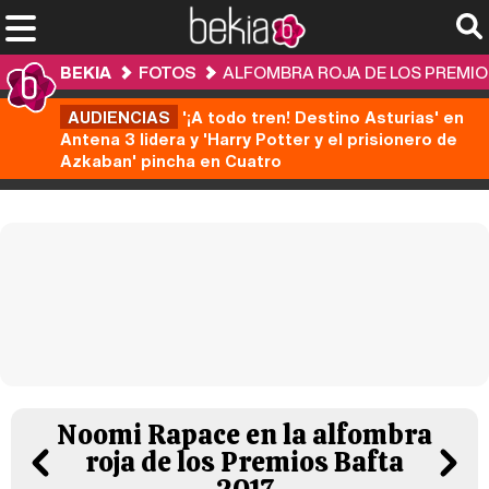
BEKIA
FOTOS
ALFOMBRA ROJA DE LOS PREMIO
AUDIENCIAS
'¡A todo tren! Destino Asturias' en
Antena 3 lidera y 'Harry Potter y el prisionero de
Azkaban' pincha en Cuatro
Noomi Rapace en la alfombra
roja de los Premios Bafta