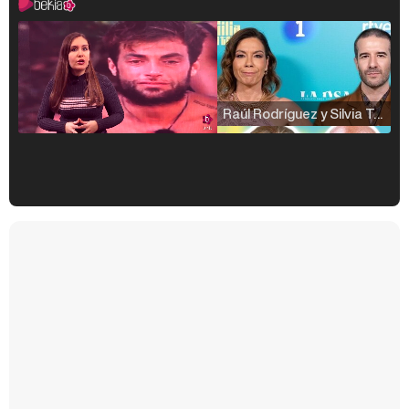
Raúl Rodríguez y Silvia Taulés nos cuentan su papel en 'La familia de la tele'
Kiko Matamoros y Lydia Lozano: "Nuestro público es de todas las edades y RTVE tiene un público muy pegado a las novelas, al que tenemos que captar"
Carlota Corredera y Javier de Hoyos: "La tele tiene que representar al público también y aquí están todos los perfiles posibles&quo;