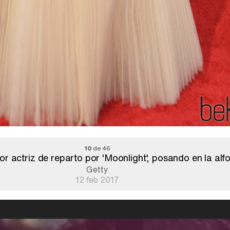
10
de 46
r actriz de reparto por 'Moonlight', posando en la al
Getty
12 feb 2017