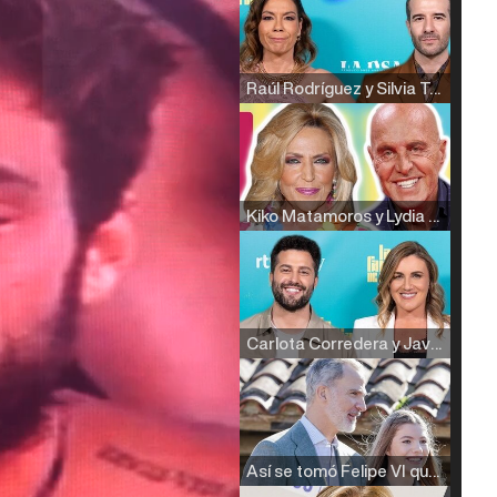
Raúl Rodríguez y Silvia Taulés nos cuentan su papel en 'La familia de la tele'
Kiko Matamoros y Lydia Lozano: "Nuestro público es de todas las edades y RTVE tiene un público muy pegado a las novelas, al que tenemos que captar"
Carlota Corredera y Javier de Hoyos: "La tele tiene que representar al público también y aquí están todos los perfiles posibles&quo;
Así se tomó Felipe VI que la Infanta Sofía no quisiera recibir formación militar