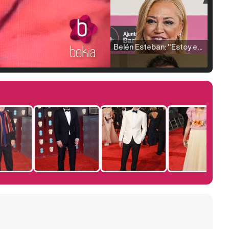
Belén Esteban: "Estoy emocionada, muy contenta y muy feliz por llegar a RTVE"
Manu Baqueiro: "Tuve como referente a Bruce Willis en 'Luz de Luna' para mi trabajo en la serie 'Perdiendo el juicio'"
Magdalena de Suecia responde a las críticas y explica por qué le han permitido lanzar su propio negocio