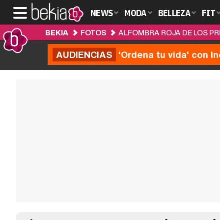
NEWS
MODA
BELLEZA
FIT
BEKIA
FOTOS
ALFOMBRA ROJA DE LOS PR
AUDIENCIAS
'Ordena tu vida' con I