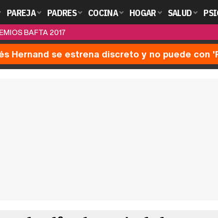
PAREJA
PADRES
COCINA
HOGAR
SALUD
PSI
EMIOS BAFTA 2017
nés Hernand se estrena discreto y no puede con 