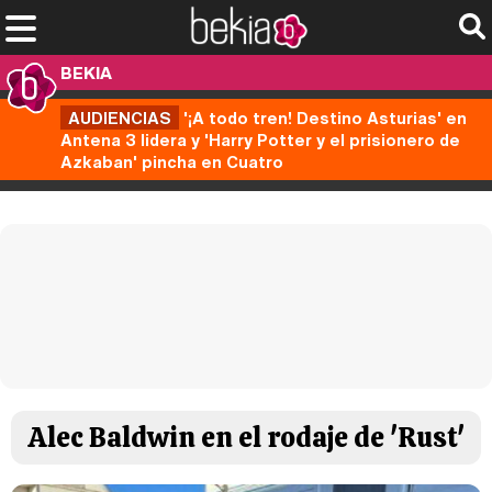
BEKIA
AUDIENCIAS
'¡A todo tren! Destino Asturias' en
Antena 3 lidera y 'Harry Potter y el prisionero de
Azkaban' pincha en Cuatro
Alec Baldwin en el rodaje de 'Rust'