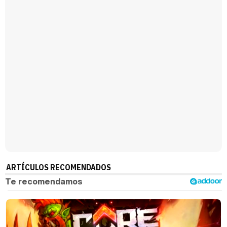
Manu Baqueiro: "Tuve como referente a Bruce Willis en 'Luz de Luna' para mi trabajo en la serie 'Perdiendo el juicio'"
Magdalena de Suecia responde a las críticas y explica por qué le han permitido lanzar su propio negocio
ARTÍCULOS RECOMENDADOS