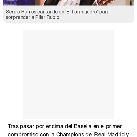
Sergio Ramos cantando en 'El hormiguero' para
Así se tomó Felipe VI que la Infanta Sofía no quisiera recibir formación militar
sorprender a Pilar Rubio
Belén Esteban: "Estoy emocionada, muy contenta y muy feliz por llegar a RTVE"
Manu Baqueiro: "Tuve como referente a Bruce Willis en 'Luz de Luna' para mi trabajo en la serie 'Perdiendo el juicio'"
Magdalena de Suecia responde a las críticas y explica por qué le han permitido lanzar su propio negocio
Tras pasar por encima del Baseila en el primer
compromiso con la Champions del Real Madrid y