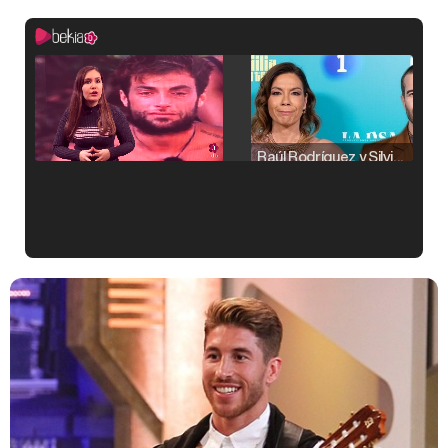
Raúl Rodríguez y Silvia Taulés nos cuentan su papel en 'La familia de la tele'
Kiko Matamoros y Lydia Lozano: "Nuestro público es de todas las edades y RTVE tiene un público muy pegado a las novelas, al que tenemos que captar"
Carlota Corredera y Javier de Hoyos: "La tele tiene que representar al público también y aquí están todos los perfiles posibles&quo;