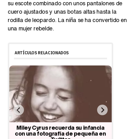
su escote combinado con unos pantalones de
cuero ajustados y unas botas altas hasta la
rodilla de leopardo. La niña se ha convertido en
una mujer rebelde.
ARTÍCULOS RELACIONADOS
Miley Cyrus va a ver actuar a su
Miley C
padre Billy Ray Cyrus en Broadway
regal
a