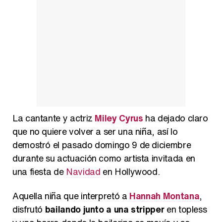
Manu Baqueiro: "Tuve como referente a Bruce Willis en 'Luz de Luna' para mi trabajo en la serie 'Perdiendo el juicio'"
Magdalena de Suecia responde a las críticas y explica por qué le han permitido lanzar su propio negocio
La cantante y actriz
Miley Cyrus
ha dejado claro
que no quiere volver a ser una niña, así lo
demostró el pasado domingo 9 de diciembre
durante su actuación como artista invitada en
una fiesta de
Navidad
en Hollywood.
Aquella niña que interpretó a
Hannah Montana
,
disfrutó
bailando junto a una stripper
en topless