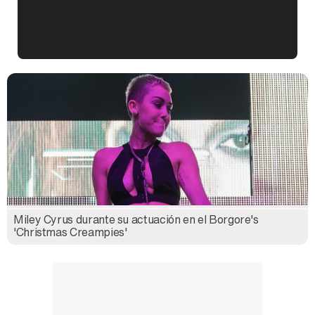
Kiko Matamoros y Lydia Lozano: "Nuestro público es de todas las edades y RTVE tiene un público muy pegado a las novelas, al que tenemos que captar"
Carlota Corredera y Javier de Hoyos: "La tele tiene que representar al público también y aquí están todos los perfiles posibles&quo;
Miley Cyrus durante su actuación en el Borgore's
Así se tomó Felipe VI que la Infanta Sofía no quisiera recibir formación militar
'Christmas Creampies'
Belén Esteban: "Estoy emocionada, muy contenta y muy feliz por llegar a RTVE"