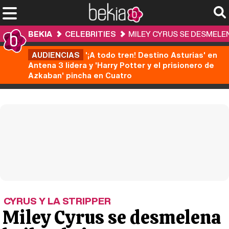
BEKIA
CELEBRITIES
MILEY CYRUS SE DESMELE
AUDIENCIAS
'¡A todo tren! Destino Asturias' en
Antena 3 lidera y 'Harry Potter y el prisionero de
Azkaban' pincha en Cuatro
CYRUS Y LA STRIPPER
Miley Cyrus se desmelena