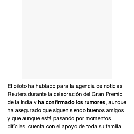
Belén Esteban: "Estoy emocionada, muy contenta y muy feliz por llegar a RTVE"
Manu Baqueiro: "Tuve como referente a Bruce Willis en 'Luz de Luna' para mi trabajo en la serie 'Perdiendo el juicio'"
El piloto ha hablado para la agencia de noticias
Reuters durante la celebración del Gran Premio
de la India y
ha confirmado los rumores
, aunque
Magdalena de Suecia responde a las críticas y explica por qué le han permitido lanzar su propio negocio
ha asegurado que siguen siendo buenos amigos
y que aunque está pasando por momentos
difíciles, cuenta con el apoyo de toda su familia.