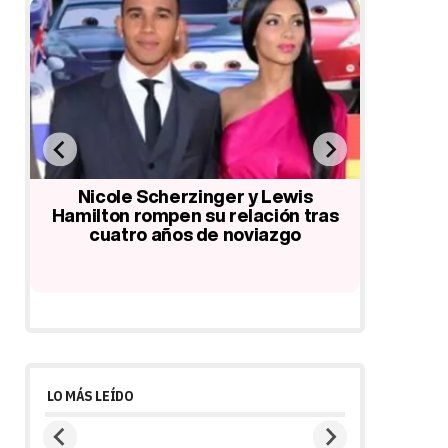
le
Nicole Scherzinger y Lewis
Jennifer
ra
Hamilton rompen su relación tras
y Enri
cuatro años de noviazgo
LO MÁS LEÍDO