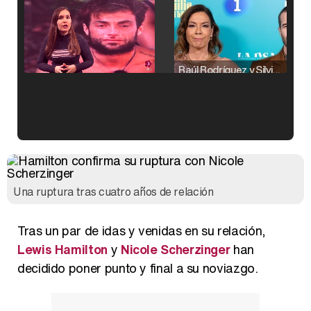
Raúl Rodríguez y Silvia Taulés nos cuentan su papel en 'La familia de la tele'
Kiko Matamoros y Lydia Lozano: "Nuestro público es de todas las edades y RTVE tiene un público muy pegado a las novelas, al que tenemos que captar"
Una ruptura tras cuatro años de relación
Tras un par de idas y venidas en su relación,
Carlota Corredera y Javier de Hoyos: "La tele tiene que representar al público también y aquí están todos los perfiles posibles&quo;
Lewis Hamilton
y
Nicole Scherzinger
han
decidido poner punto y final a su noviazgo.
Así se tomó Felipe VI que la Infanta Sofía no quisiera recibir formación militar