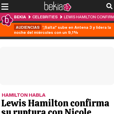
BEKIA
CELEBRITIES
LEWIS HAMILTON CONFIR
AUDIENCIAS
'¡Salta!' sube en Antena 3 y lidera la
noche del miércoles con un 9,1%
HAMILTON HABLA
Lewis Hamilton confirma
su ruptura con Nicole