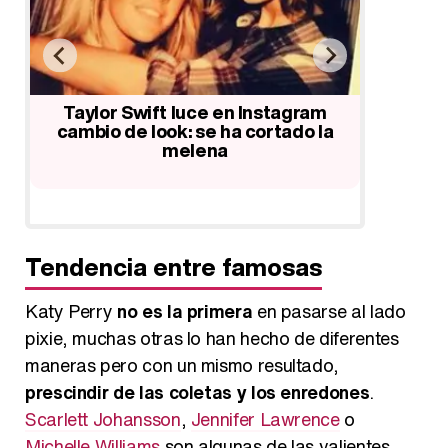
Jaime Pressly de 'Me llamo Earl' se
Jennife
corta el pelo como Miley Cyrus
look: un
a
Tendencia entre famosas
Katy Perry
no es la primera
en pasarse al lado
pixie, muchas otras lo han hecho de diferentes
maneras pero con un mismo resultado,
prescindir de las coletas y los enredones
.
Scarlett Johansson
,
Jennifer Lawrence
o
Michelle Williams
son algunas de las valientes