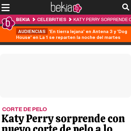
BEKIA
CELEBRITIES
KATY PERRY SORPRENDE CO
AUDIENCIAS
'En tierra lejana' en Antena 3 y 'Dog
House' en La 1 se reparten la noche del martes
CORTE DE PELO
Katy Perry sorprende con
nuevo corte de pelo a lo