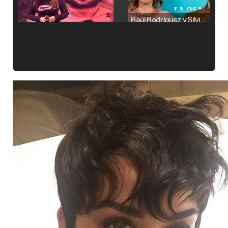
Raúl Rodríguez y Silvia Taulés nos cuentan su papel en 'La familia de la tele'
Kiko Matamoros y Lydia Lozano: "Nuestro público es de todas las edades y RTVE tiene un público muy pegado a las novelas, al que tenemos que captar"
Carlota Corredera y Javier de Hoyos: "La tele tiene que representar al público también y aquí están todos los perfiles posibles&quo;
Así se tomó Felipe VI que la Infanta Sofía no quisiera recibir formación militar