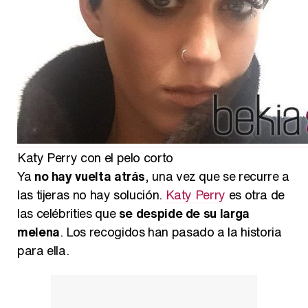
Belén Esteban: "Estoy emocionada, muy contenta y muy feliz por llegar a RTVE"
Manu Baqueiro: "Tuve como referente a Bruce Willis en 'Luz de Luna' para mi trabajo en la serie 'Perdiendo el juicio'"
Katy Perry con el pelo corto
Ya
no hay vuelta atrás
, una vez que se recurre a
Magdalena de Suecia responde a las críticas y explica por qué le han permitido lanzar su propio negocio
las tijeras no hay solución.
Katy Perry
es otra de
las celébrities que
se despide de su larga
melena
. Los recogidos han pasado a la historia
para ella.