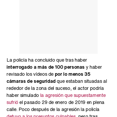
Manu Baqueiro: "Tuve como referente a Bruce Willis en 'Luz de Luna' para mi trabajo en la serie 'Perdiendo el juicio'"
Magdalena de Suecia responde a las críticas y explica por qué le han permitido lanzar su propio negocio
La policía ha concluido que tras haber
interrogado a más de 100 personas
y haber
revisado los vídeos de
por lo menos 35
cámaras de seguridad
que estaban situadas al
rededor de la zona del suceso, el actor podría
haber simulado
la agresión que supuestamente
sufrió
el pasado 29 de enero de 2019 en plena
calle. Poco después de la agresión la policía
detuvo a los presuntos culpables
, pero tras