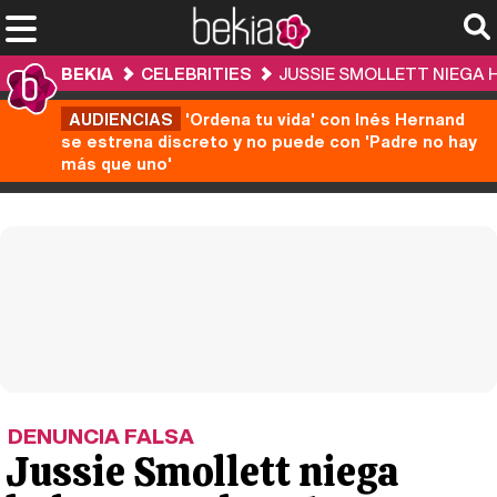
BEKIA
CELEBRITIES
JUSSIE SMOLLETT NIEGA 
AUDIENCIAS
'Ordena tu vida' con Inés Hernand
se estrena discreto y no puede con 'Padre no hay
más que uno'
DENUNCIA FALSA
Jussie Smollett niega