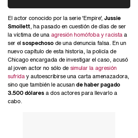
Kiko Matamoros y Lydia Lozano: "Nuestro público es de todas las edades y RTVE tiene un público muy pegado a las novelas, al que tenemos que captar"
El actor conocido por la serie 'Empire',
Jussie
Smollett
, ha pasado en cuestión de días de ser
la víctima de una
agresión homófoba y racista
a
ser el
sospechoso
de una denuncia falsa. En un
Carlota Corredera y Javier de Hoyos: "La tele tiene que representar al público también y aquí están todos los perfiles posibles&quo;
nuevo capítulo de esta historia, la policía de
Chicago encargada de investigar el caso, acusó
al joven actor no sólo de
simular la agresión
sufrida
y autoescribirse una carta amenazadora,
Así se tomó Felipe VI que la Infanta Sofía no quisiera recibir formación militar
sino que también le acusan
de haber pagado
3.500 dólares
a dos actores para llevarlo a
cabo.
Belén Esteban: "Estoy emocionada, muy contenta y muy feliz por llegar a RTVE"