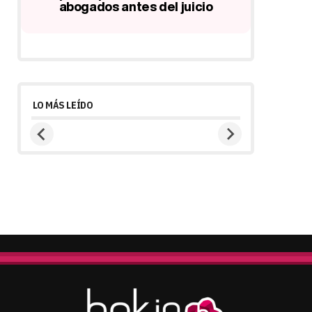
acusaciones de su agresión
homó
s
LO MÁS LEÍDO