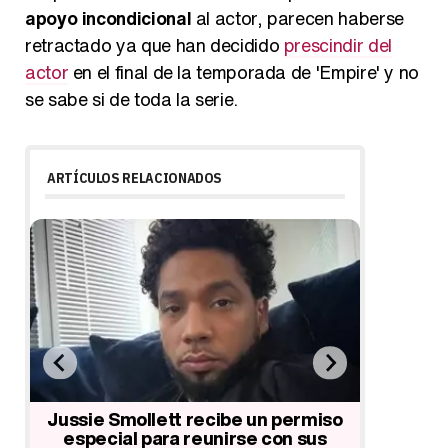
apoyo incondicional
al actor, parecen haberse
retractado ya que han decidido
prescindir del
actor
en el final de la temporada de 'Empire' y no
se sabe si de toda la serie.
ARTÍCULOS RELACIONADOS
La productora de 'Empire' recorta
Jussi
escenas de Jussie Smollet tras las
presunt
so