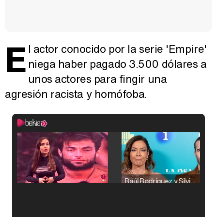
E
l actor conocido por la serie 'Empire'
niega haber pagado 3.500 dólares a
unos actores para fingir una
agresión racista y homófoba.
Raúl Rodríguez y Silvia Taulés nos cuentan su papel en 'La familia de la tele'