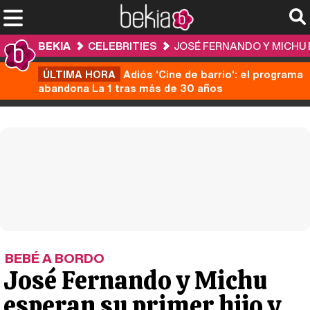
BEKIA
CELEBRITIES
JOSÉ FERNANDO Y MICHU 
ÚLTIMA HORA
Adiós 'Cine de barrio': el programa
abandona La 1 tras más de 30 años
BEBÉ A BORDO
José Fernando y Michu
esperan su primer hijo y