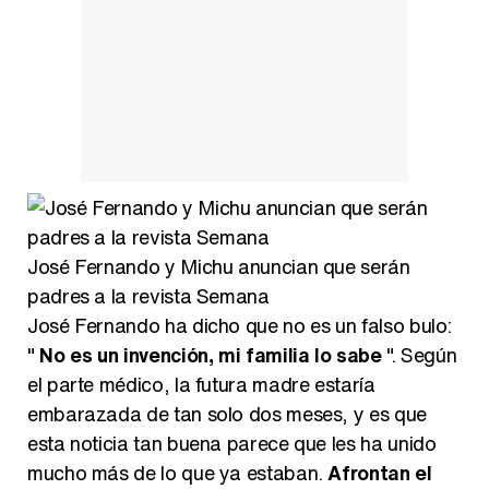
Manu Baqueiro: "Tuve como referente a Bruce Willis en 'Luz de Luna' para mi trabajo en la serie 'Perdiendo el juicio'"
Magdalena de Suecia responde a las críticas y explica por qué le han permitido lanzar su propio negocio
José Fernando y Michu anuncian que serán
padres a la revista Semana
José Fernando ha dicho que no es un falso bulo:
"
No es un invención, mi familia lo sabe
". Según
el parte médico, la futura madre estaría
embarazada de tan solo dos meses, y es que
esta noticia tan buena parece que les ha unido
mucho más de lo que ya estaban.
Afrontan el