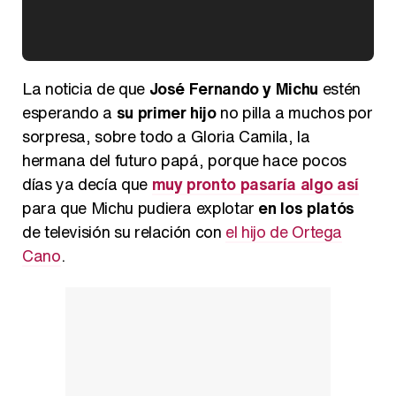
Kiko Matamoros y Lydia Lozano: "Nuestro público es de todas las edades y RTVE tiene un público muy pegado a las novelas, al que tenemos que captar"
La noticia de que
José Fernando y Michu
estén
esperando a
su primer hijo
no pilla a muchos por
sorpresa, sobre todo a Gloria Camila, la
hermana del futuro papá, porque hace pocos
Carlota Corredera y Javier de Hoyos: "La tele tiene que representar al público también y aquí están todos los perfiles posibles&quo;
días ya decía que
muy pronto pasaría algo así
para que Michu pudiera explotar
en los platós
de televisión su relación con
el hijo de Ortega
Cano
.
Así se tomó Felipe VI que la Infanta Sofía no quisiera recibir formación militar
Belén Esteban: "Estoy emocionada, muy contenta y muy feliz por llegar a RTVE"