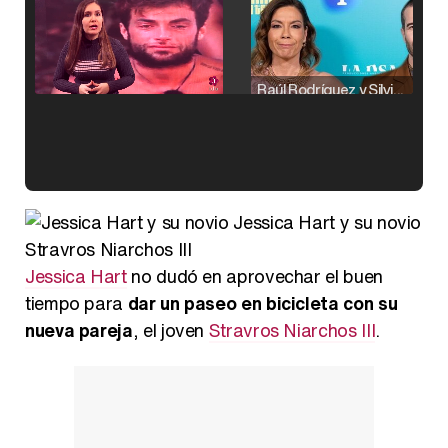
Raúl Rodríguez y Silvia Taulés nos cuentan su papel en 'La familia de la tele'
Kiko Matamoros y Lydia Lozano: "Nuestro público es de todas las edades y RTVE tiene un público muy pegado a las novelas, al que tenemos que captar"
Jessica Hart y su novio
Stravros Niarchos III
Jessica Hart
no dudó en aprovechar el buen
tiempo para
dar un paseo en bicicleta con su
Carlota Corredera y Javier de Hoyos: "La tele tiene que representar al público también y aquí están todos los perfiles posibles&quo;
nueva pareja
, el joven
Stravros Niarchos III
.
Así se tomó Felipe VI que la Infanta Sofía no quisiera recibir formación militar