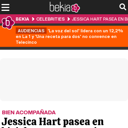
BEKIA
CELEBRITIES
JESSICA HART PASEA EN 
AUDIENCIAS
'La voz del sol' lidera con un 12,2%
en La 1 y 'Una receta para dos' no convence en
Telecinco
BIEN ACOMPAÑADA
Jessica Hart pasea en