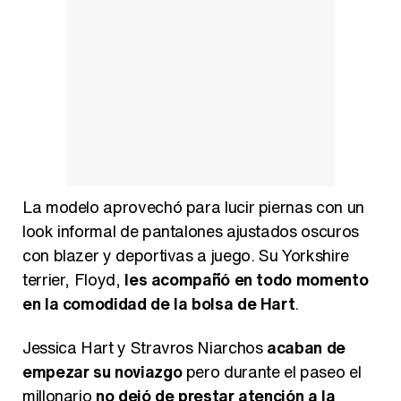
Belén Esteban: "Estoy emocionada, muy contenta y muy feliz por llegar a RTVE"
Manu Baqueiro: "Tuve como referente a Bruce Willis en 'Luz de Luna' para mi trabajo en la serie 'Perdiendo el juicio'"
La modelo aprovechó para lucir piernas con un
look informal de pantalones ajustados oscuros
con blazer y deportivas a juego. Su Yorkshire
terrier, Floyd,
les acompañó en todo momento
Magdalena de Suecia responde a las críticas y explica por qué le han permitido lanzar su propio negocio
en la comodidad de la bolsa de Hart
.
Jessica Hart y Stravros Niarchos
acaban de
empezar su noviazgo
pero durante el paseo el
millonario
no dejó de prestar atención a la