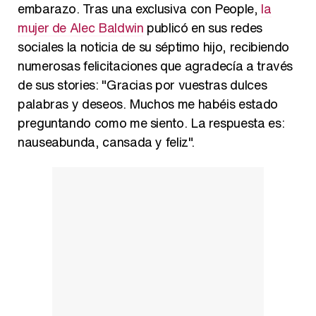
embarazo. Tras una exclusiva con People,
la
Carlota Corredera y Javier de Hoyos: "La tele tiene que representar al público también y aquí están todos los perfiles posibles&quo;
mujer de Alec Baldwin
publicó en sus redes
sociales la noticia de su séptimo hijo, recibiendo
numerosas felicitaciones que agradecía a través
de sus stories: "Gracias por vuestras dulces
Así se tomó Felipe VI que la Infanta Sofía no quisiera recibir formación militar
palabras y deseos. Muchos me habéis estado
preguntando como me siento. La respuesta es:
nauseabunda, cansada y feliz".
Belén Esteban: "Estoy emocionada, muy contenta y muy feliz por llegar a RTVE"
Manu Baqueiro: "Tuve como referente a Bruce Willis en 'Luz de Luna' para mi trabajo en la serie 'Perdiendo el juicio'"