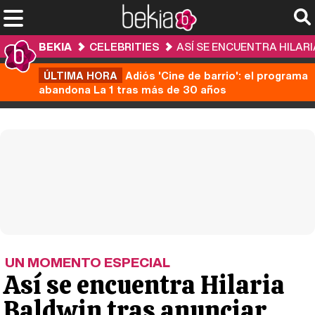
BEKIA
CELEBRITIES
ASÍ SE ENCUENTRA HILAR
ÚLTIMA HORA
Adiós 'Cine de barrio': el programa
abandona La 1 tras más de 30 años
UN MOMENTO ESPECIAL
Así se encuentra Hilaria
Baldwin tras anunciar