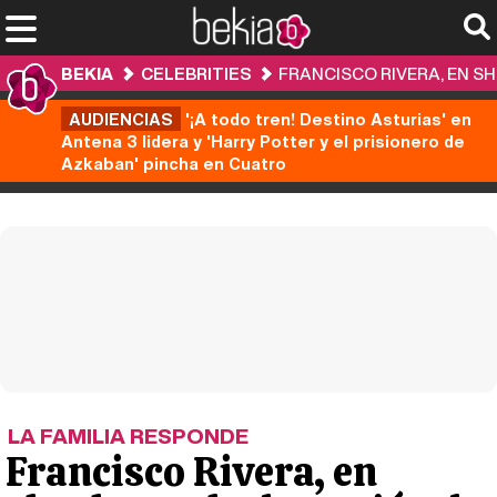
BEKIA
CELEBRITIES
FRANCISCO RIVERA, EN S
AUDIENCIAS
'¡A todo tren! Destino Asturias' en
Antena 3 lidera y 'Harry Potter y el prisionero de
Azkaban' pincha en Cuatro
LA FAMILIA RESPONDE
Francisco Rivera, en