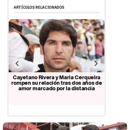
ARTÍCULOS RELACIONADOS
Cayetano Rivera y Maria Cerqueira
rompen su relación tras dos años de
"Les qu
o
amor marcado por la distancia
Lucía 
ruptura 