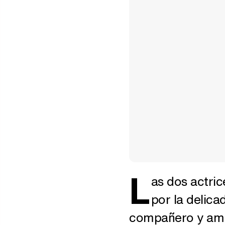
L
as dos actri
por la delica
compañero y ami