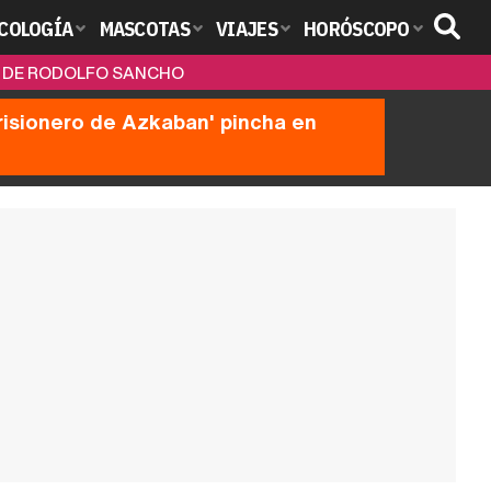
COLOGÍA
MASCOTAS
VIAJES
HORÓSCOPO
JO DE RODOLFO SANCHO
prisionero de Azkaban' pincha en