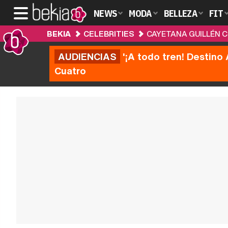
NEWS
MODA
BELLEZA
FIT
BEKIA
CELEBRITIES
CAYETANA GUILLÉN C
AUDIENCIAS
'¡A todo tren! Destino 
Cuatro