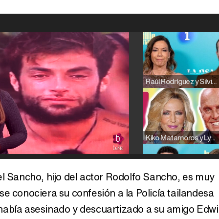
Raúl Rodríguez y Silvia Taulés nos cuentan su papel en 'La familia de la tele'
Kiko Matamoros y Lydia Lozano: "Nuestro público es de todas las edades y RTVE tiene un público muy pegado a las novelas, al que tenemos que captar"
el Sancho, hijo del actor Rodolfo Sancho, es muy
se conociera su confesión a la Policía tailandesa
Carlota Corredera y Javier de Hoyos: "La tele tiene que representar al público también y aquí están todos los perfiles posibles&quo;
había asesinado y descuartizado a su amigo Edw