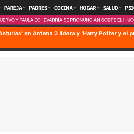
PAREJA
PADRES
COCINA
HOGAR
SALUD
PSI
UERVO Y PAULA ECHEVARRÍA SE PRONUNCIAN SOBRE EL HI
Asturias' en Antena 3 lidera y 'Harry Potter y el 