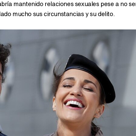
habría mantenido relaciones sexuales pese a no se
lado mucho sus circunstancias y su delito.
Así se tomó Felipe VI que la Infanta Sofía no quisiera recibir formación militar
Belén Esteban: "Estoy emocionada, muy contenta y muy feliz por llegar a RTVE"
Manu Baqueiro: "Tuve como referente a Bruce Willis en 'Luz de Luna' para mi trabajo en la serie 'Perdiendo el juicio'"
Magdalena de Suecia responde a las críticas y explica por qué le han permitido lanzar su propio negocio