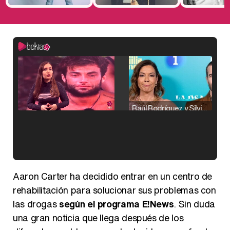
Raúl Rodríguez y Silvia Taulés nos cuentan su papel en 'La familia de la tele'
Kiko Matamoros y Lydia Lozano: "Nuestro público es de todas las edades y RTVE tiene un público muy pegado a las novelas, al que tenemos que captar"
Aaron Carter ha decidido entrar en un centro de
rehabilitación para solucionar sus problemas con
las drogas
según el programa E!News
. Sin duda
una gran noticia que llega después de los
Carlota Corredera y Javier de Hoyos: "La tele tiene que representar al público también y aquí están todos los perfiles posibles&quo;