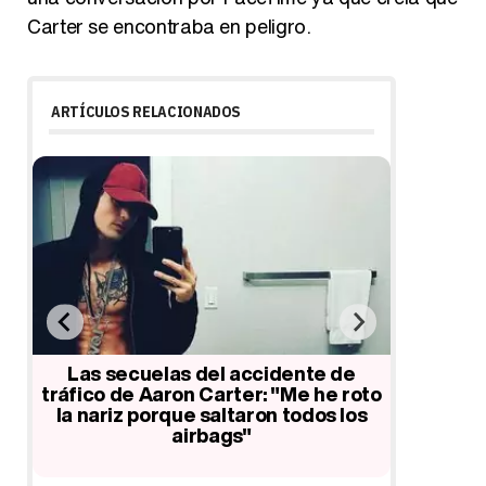
Carter se encontraba en peligro.
ARTÍCULOS RELACIONADOS
Aaron Carter le pide una cita a
Así ha 
Chloe Moretz tan solo un día
De acto
después de romper con su novia
'Ana y l
oto
Madison Parker
s