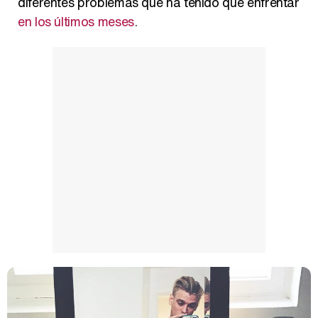
diferentes problemas que ha tenido que enfrentar
en los últimos meses
.
Así se tomó Felipe VI que la Infanta Sofía no quisiera recibir formación militar
Belén Esteban: "Estoy emocionada, muy contenta y muy feliz por llegar a RTVE"
Manu Baqueiro: "Tuve como referente a Bruce Willis en 'Luz de Luna' para mi trabajo en la serie 'Perdiendo el juicio'"