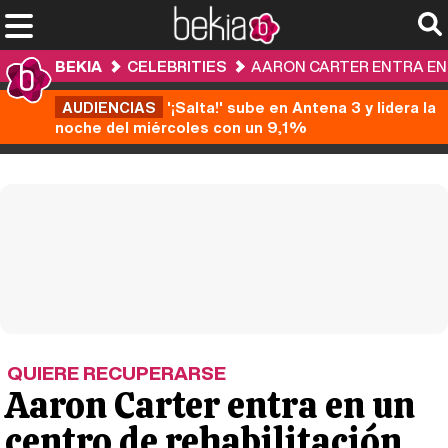
BEKIA
CELEBRITIES
AARON CARTER ENTRA EN 
AUDIENCIAS
'¡Salta!' sube en Antena 3 y lidera la
noche del miércoles con un 9,1%
QUIERE RECUPERARSE
Aaron Carter entra en un
centro de rehabilitación