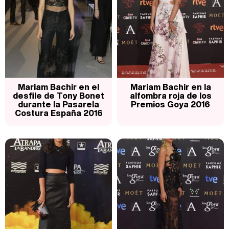
Carlota Corredera y Javier de Hoyos: "La tele tiene que representar al público también y aquí están todos los perfiles posibles&quo;
Así se tomó Felipe VI que la Infanta Sofía no quisiera recibir formación militar
Mariam Bachir en el
Mariam Bachir en la
desfile de Tony Bonet
alfombra roja de los
durante la Pasarela
Premios Goya 2016
Costura España 2016
Belén Esteban: "Estoy emocionada, muy contenta y muy feliz por llegar a RTVE"
Manu Baqueiro: "Tuve como referente a Bruce Willis en 'Luz de Luna' para mi trabajo en la serie 'Perdiendo el juicio'"