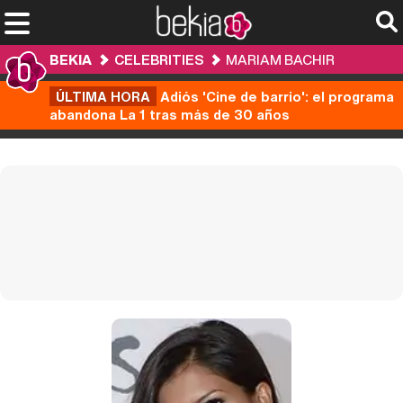
BEKIA
CELEBRITIES
MARIAM BACHIR
ÚLTIMA HORA
Adiós 'Cine de barrio': el programa
abandona La 1 tras más de 30 años