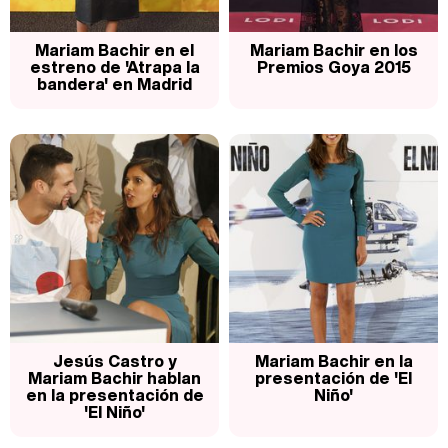
Magdalena de Suecia responde a las críticas y explica por qué le han permitido lanzar su propio negocio
Mariam Bachir en el
Mariam Bachir en los
estreno de 'Atrapa la
Premios Goya 2015
bandera' en Madrid
Jesús Castro y
Mariam Bachir en la
Mariam Bachir hablan
presentación de 'El
en la presentación de
Niño'
'El Niño'