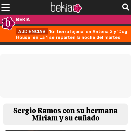
BEKIA
AUDIENCIAS
'En tierra lejana' en Antena 3 y 'Dog
House' en La 1 se reparten la noche del martes
Sergio Ramos con su hermana
Miriam y su cuñado