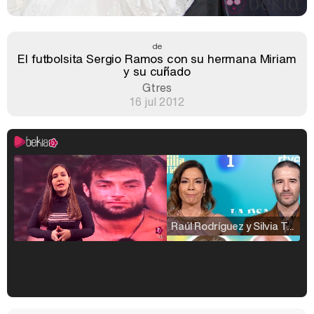
de
El futbolsita Sergio Ramos con su hermana Miriam
y su cuñado
Gtres
16 jul 2012
Raúl Rodríguez y Silvia Taulés nos cuentan su papel en 'La familia de la tele'
Kiko Matamoros y Lydia Lozano: "Nuestro público es de todas las edades y RTVE tiene un público muy pegado a las novelas, al que tenemos que captar"