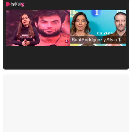
Raúl Rodríguez y Silvia Taulés nos cuentan su papel en 'La familia de la tele'
Kiko Matamoros y Lydia Lozano: "Nuestro público es de todas las edades y RTVE tiene un público muy pegado a las novelas, al que tenemos que captar"
Carlota Corredera y Javier de Hoyos: "La tele tiene que representar al público también y aquí están todos los perfiles posibles&quo;