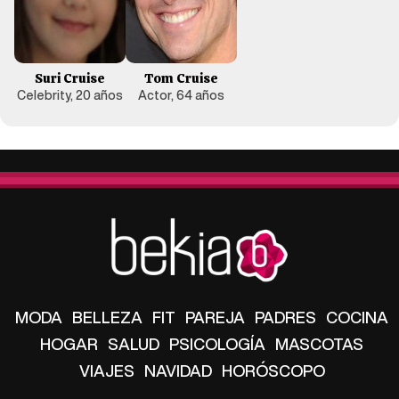
Suri Cruise
Tom Cruise
Celebrity, 20 años
Actor, 64 años
MODA
BELLEZA
FIT
PAREJA
PADRES
COCINA
HOGAR
SALUD
PSICOLOGÍA
MASCOTAS
VIAJES
NAVIDAD
HORÓSCOPO