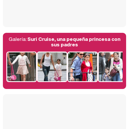
Así se tomó Felipe VI que la Infanta Sofía no quisiera recibir formación militar
Galería:
Suri Cruise, una pequeña princesa con
Belén Esteban: "Estoy emocionada, muy contenta y muy feliz por llegar a RTVE"
sus padres
Manu Baqueiro: "Tuve como referente a Bruce Willis en 'Luz de Luna' para mi trabajo en la serie 'Perdiendo el juicio'"
Magdalena de Suecia responde a las críticas y explica por qué le han permitido lanzar su propio negocio