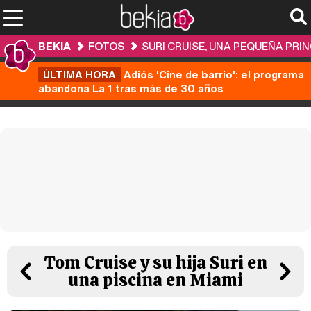
BEKIA
FOTOS
SURI CRUISE, UNA PEQUEÑA PRI
ÚLTIMA HORA
Adiós 'Cine de barrio': el programa
abandona La 1 tras más de 30 años
Tom Cruise y su hija Suri en
una piscina en Miami