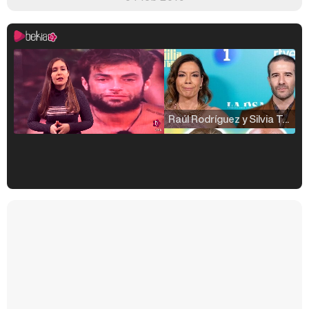
Raúl Rodríguez y Silvia Taulés nos cuentan su papel en 'La familia de la tele'
Kiko Matamoros y Lydia Lozano: "Nuestro público es de todas las edades y RTVE tiene un público muy pegado a las novelas, al que tenemos que captar"
Carlota Corredera y Javier de Hoyos: "La tele tiene que representar al público también y aquí están todos los perfiles posibles&quo;