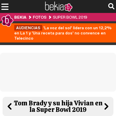
BEKIA
FOTOS
SUPER BOWL 2019
AUDIENCIAS
'La voz del sol' lidera con un 12,2%
en La 1 y 'Una receta para dos' no convence en
Telecinco
Tom Brady y su hija Vivian en
la Super Bowl 2019