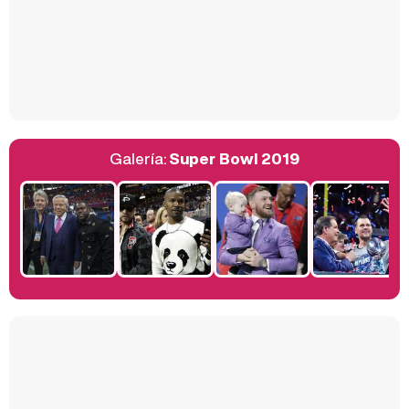
Así se tomó Felipe VI que la Infanta Sofía no quisiera recibir formación militar
Galería:
Super Bowl 2019
Belén Esteban: "Estoy emocionada, muy contenta y muy feliz por llegar a RTVE"
Manu Baqueiro: "Tuve como referente a Bruce Willis en 'Luz de Luna' para mi trabajo en la serie 'Perdiendo el juicio'"
Magdalena de Suecia responde a las críticas y explica por qué le han permitido lanzar su propio negocio