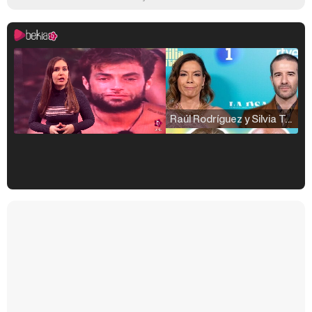
Raúl Rodríguez y Silvia Taulés nos cuentan su papel en 'La familia de la tele'
Kiko Matamoros y Lydia Lozano: "Nuestro público es de todas las edades y RTVE tiene un público muy pegado a las novelas, al que tenemos que captar"
Carlota Corredera y Javier de Hoyos: "La tele tiene que representar al público también y aquí están todos los perfiles posibles&quo;