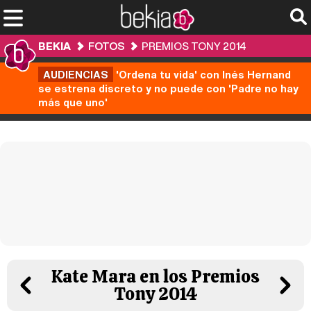
BEKIA
FOTOS
PREMIOS TONY 2014
AUDIENCIAS
'Ordena tu vida' con Inés Hernand
se estrena discreto y no puede con 'Padre no hay
más que uno'
Kate Mara en los Premios
Tony 2014