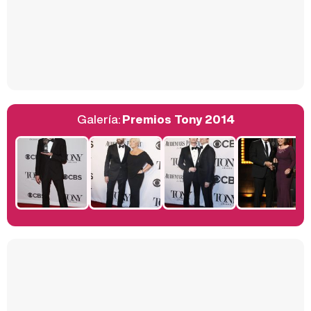
Así se tomó Felipe VI que la Infanta Sofía no quisiera recibir formación militar
Galería:
Premios Tony 2014
Belén Esteban: "Estoy emocionada, muy contenta y muy feliz por llegar a RTVE"
Manu Baqueiro: "Tuve como referente a Bruce Willis en 'Luz de Luna' para mi trabajo en la serie 'Perdiendo el juicio'"
Magdalena de Suecia responde a las críticas y explica por qué le han permitido lanzar su propio negocio