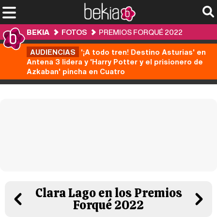
BEKIA
FOTOS
PREMIOS FORQUÉ 2022
AUDIENCIAS
'¡A todo tren! Destino Asturias' en
Antena 3 lidera y 'Harry Potter y el prisionero de
Azkaban' pincha en Cuatro
Clara Lago en los Premios
Forqué 2022