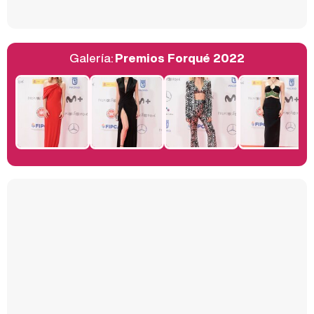
Galería:
Premios Forqué 2022
Belén Esteban: "Estoy emocionada, muy contenta y muy feliz por llegar a RTVE"
Manu Baqueiro: "Tuve como referente a Bruce Willis en 'Luz de Luna' para mi trabajo en la serie 'Perdiendo el juicio'"
Magdalena de Suecia responde a las críticas y explica por qué le han permitido lanzar su propio negocio