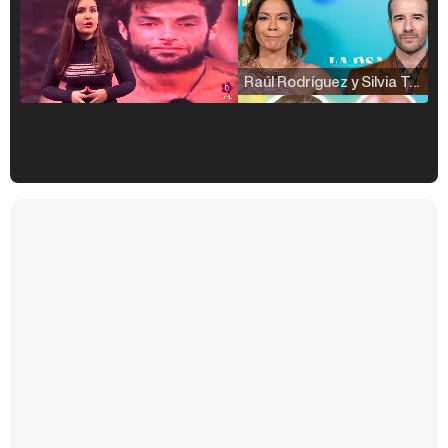
Raúl Rodríguez y Silvia Taulés nos cuentan su papel en 'La familia de la tele'
Kiko Matamoros y Lydia Lozano: "Nuestro público es de todas las edades y RTVE tiene un público muy pegado a las novelas, al que tenemos que captar"
Carlota Corredera y Javier de Hoyos: "La tele tiene que representar al público también y aquí están todos los perfiles posibles&quo;
Así se tomó Felipe VI que la Infanta Sofía no quisiera recibir formación militar