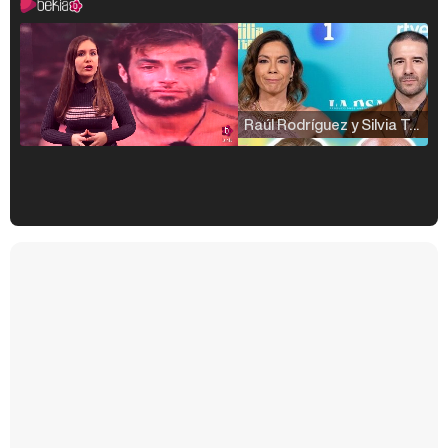
Raúl Rodríguez y Silvia Taulés nos cuentan su papel en 'La familia de la tele'
Kiko Matamoros y Lydia Lozano: "Nuestro público es de todas las edades y RTVE tiene un público muy pegado a las novelas, al que tenemos que captar"
Carlota Corredera y Javier de Hoyos: "La tele tiene que representar al público también y aquí están todos los perfiles posibles&quo;