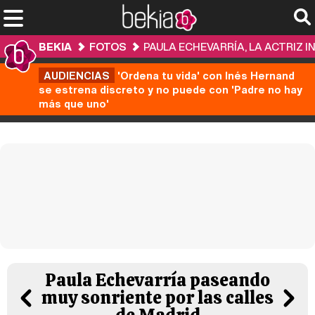
BEKIA
FOTOS
PAULA ECHEVARRÍA, LA ACTRIZ 
AUDIENCIAS
'Ordena tu vida' con Inés Hernand
se estrena discreto y no puede con 'Padre no hay
más que uno'
Paula Echevarría paseando
muy sonriente por las calles