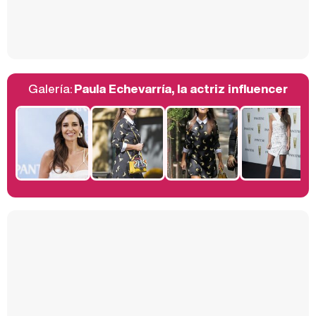
Así se tomó Felipe VI que la Infanta Sofía no quisiera recibir formación militar
Galería:
Paula Echevarría, la actriz influencer
Belén Esteban: "Estoy emocionada, muy contenta y muy feliz por llegar a RTVE"
Manu Baqueiro: "Tuve como referente a Bruce Willis en 'Luz de Luna' para mi trabajo en la serie 'Perdiendo el juicio'"
Magdalena de Suecia responde a las críticas y explica por qué le han permitido lanzar su propio negocio