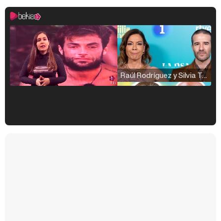
Raúl Rodríguez y Silvia Taulés nos cuentan su papel en 'La familia de la tele'
Kiko Matamoros y Lydia Lozano: "Nuestro público es de todas las edades y RTVE tiene un público muy pegado a las novelas, al que tenemos que captar"
Carlota Corredera y Javier de Hoyos: "La tele tiene que representar al público también y aquí están todos los perfiles posibles&quo;