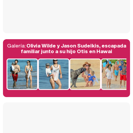
Así se tomó Felipe VI que la Infanta Sofía no quisiera recibir formación militar
Galería:
Olivia Wilde y Jason Sudeikis, escapada
Belén Esteban: "Estoy emocionada, muy contenta y muy feliz por llegar a RTVE"
familiar junto a su hijo Otis en Hawai
Manu Baqueiro: "Tuve como referente a Bruce Willis en 'Luz de Luna' para mi trabajo en la serie 'Perdiendo el juicio'"
Magdalena de Suecia responde a las críticas y explica por qué le han permitido lanzar su propio negocio