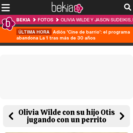
BEKIA
FOTOS
OLIVIA WILDE Y JASON SUDEIKIS
ÚLTIMA HORA
Adiós 'Cine de barrio': el programa
abandona La 1 tras más de 30 años
Olivia Wilde con su hijo Otis
jugando con un perrito