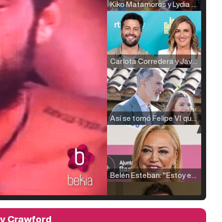
Kiko Matamoros y Lydia Lozano: "Nuestro público es de todas las edades y RTVE tiene un público muy pegado a las novelas, al que tenemos que captar"
Carlota Corredera y Javier de Hoyos: "La tele tiene que representar al público también y aquí están todos los perfiles posibles&quo;
Así se tomó Felipe VI que la Infanta Sofía no quisiera recibir formación militar
Belén Esteban: "Estoy emocionada, muy contenta y muy feliz por llegar a RTVE"
dy Crawford