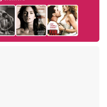
Manu Baqueiro: "Tuve como referente a Bruce Willis en 'Luz de Luna' para mi trabajo en la serie 'Perdiendo el juicio'"
Magdalena de Suecia responde a las críticas y explica por qué le han permitido lanzar su propio negocio