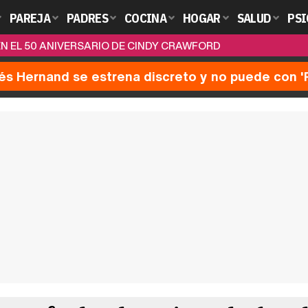
PAREJA
PADRES
COCINA
HOGAR
SALUD
PSI
 EL 50 ANIVERSARIO DE CINDY CRAWFORD
nés Hernand se estrena discreto y no puede con 