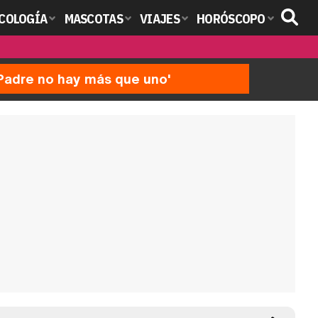
COLOGÍA
MASCOTAS
VIAJES
HORÓSCOPO
'Padre no hay más que uno'